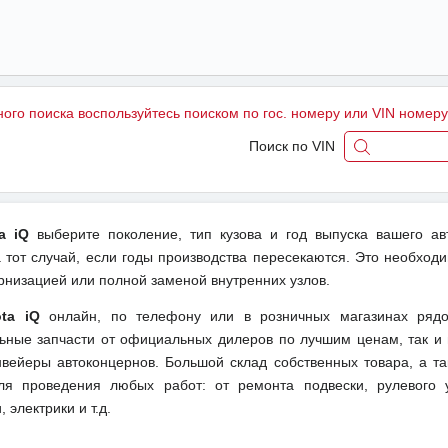
ного поиска воспользуйтесь поиском по гос. номеру или VIN номер
Поиск по VIN
a iQ
выберите поколение, тип кузова и год выпуска вашего ав
тот случай, если годы производства пересекаются. Это необходи
рнизацией или полной заменой внутренних узлов.
ta iQ
онлайн, по телефону или в розничных магазинах ряд
льные запчасти от официальных дилеров по лучшим ценам, так и 
вейеры автоконцернов. Большой склад собственных товара, а та
ля проведения любых работ: от ремонта подвески, рулевого 
 электрики и т.д.