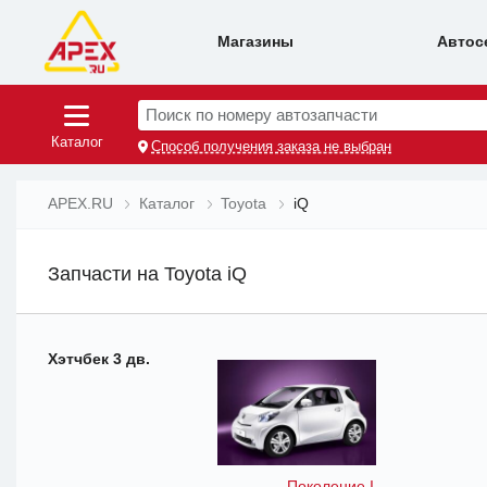
Магазины
Автос
Поиск по номеру автозапчасти
Каталог
Способ получения заказа не выбран
APEX.RU
Каталог
Toyota
iQ
Запчасти на Toyota iQ
Хэтчбек 3 дв.
Поколение I