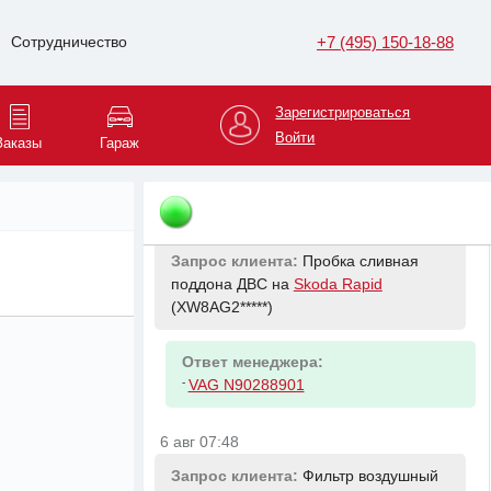
5 авг 20:33
+7 (495) 150-18-88
Сотрудничество
Запрос клиента:
Масло тормозное
на
Geely Coolray
(LB3762*****)
Зарегистрироваться
Ответ менеджера:
Войти
Заказы
Гараж
-
Brembo L04010 Жидкость тормозная
Brembo Prime DOT 4 1л.
6 авг 07:48
Запрос клиента:
Пробка сливная
поддона ДВС на
Skoda Rapid
(XW8AG2*****)
Ответ менеджера:
-
VAG N90288901
6 авг 07:48
Запрос клиента:
Фильтр воздушный