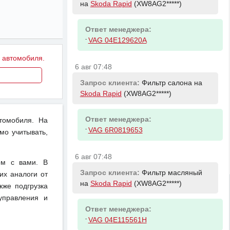
на
Skoda Rapid
(XW8AG2*****)
Ответ менеджера:
-
VAG 04E129620A
у автомобиля.
6 авг 07:48
Запрос клиента:
Фильтр салона на
Skoda Rapid
(XW8AG2*****)
Ответ менеджера:
томобиля. На
-
VAG 6R0819653
мо учитывать,
6 авг 07:48
ом с вами. В
Запрос клиента:
Фильтр масляный
их аналоги от
на
Skoda Rapid
(XW8AG2*****)
кже подгрузка
управления и
Ответ менеджера:
-
VAG 04E115561H