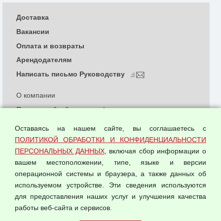
Доставка
Вакансии
Оплата и возвраты
Арендодателям
Написать письмо Руководству
О компании
Политика обработки и конфиденциальности
персональных данных
Оставаясь на нашем сайте, вы соглашаетесь с
Согласием на обработку персональных данных
ПОЛИТИКОЙ ОБРАБОТКИ И КОНФИДЕНЦИАЛЬНОСТИ
Оферта оптовой купли-продажи
ПЕРСОНАЛЬНЫХ ДАННЫХ
, включая сбор информации о
Публичная оферта
вашем местоположении, типе, языке и версии
операционной системы и браузера, а также данных об
используемом устройстве. Эти сведения используются
для предоставления наших услуг и улучшения качества
© 2026 ООО "Феникс"
работы веб-сайта и сервисов.
Все права защищены.