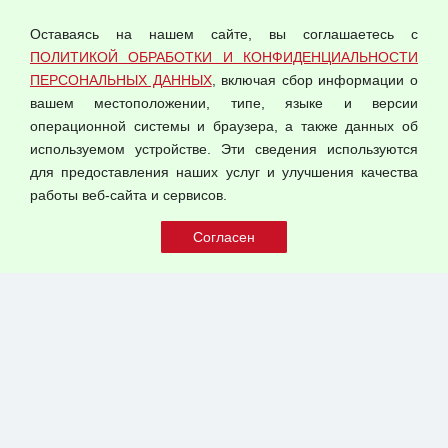
персональных данных
Оставаясь на нашем сайте, вы соглашаетесь с
Согласием на обработку персональных данных
ПОЛИТИКОЙ ОБРАБОТКИ И КОНФИДЕНЦИАЛЬНОСТИ
Оферта оптовой купли-продажи
ПЕРСОНАЛЬНЫХ ДАННЫХ
, включая сбор информации о
Публичная оферта
вашем местоположении, типе, языке и версии
операционной системы и браузера, а также данных об
используемом устройстве. Эти сведения используются
для предоставления наших услуг и улучшения качества
© 2026 ООО "Феникс"
работы веб-сайта и сервисов.
Все права защищены.