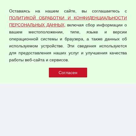
персональных данных
Оставаясь на нашем сайте, вы соглашаетесь с
Согласием на обработку персональных данных
ПОЛИТИКОЙ ОБРАБОТКИ И КОНФИДЕНЦИАЛЬНОСТИ
Оферта оптовой купли-продажи
ПЕРСОНАЛЬНЫХ ДАННЫХ
, включая сбор информации о
Публичная оферта
вашем местоположении, типе, языке и версии
операционной системы и браузера, а также данных об
используемом устройстве. Эти сведения используются
для предоставления наших услуг и улучшения качества
© 2026 ООО "Феникс"
работы веб-сайта и сервисов.
Все права защищены.