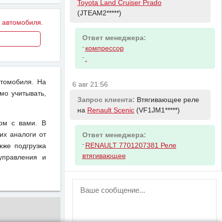
Toyota Land Cruiser Prado
(JTEAM2*****)
у автомобиля.
Ответ менеджера:
-
компрессор
-
.
втомобиля. На
6 авг 21:56
мо учитывать,
Запрос клиента:
Втягивающее реле
на
Renault Scenic
(VF1JM1*****)
ом с вами. В
их аналоги от
Ответ менеджера:
-
RENAULT 7701207381 Реле
кже подгрузка
втягивающее
управления и
ВНИМАНИЕ!
Возможность отправлять сообщения
для незарегистрированных
пользователей временно отключена!