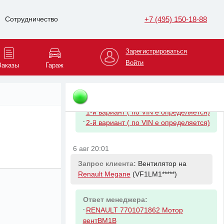
-
HYUNDAI/KIA 281133X000 Фильтр
воздушный Kia Sportage/Hyndai ix35
+7 (495) 150-18-88
Сотрудничество
20CRDi 10 Ceed
6 авг 19:46
Зарегистрироваться
Войти
Заказы
Гараж
Запрос клиента:
Фильтр масляный
на
Haval F7
(XZGFF0*****)
Ответ менеджера:
-
1-й вариант ( по VIN е определяется)
-
2-й вариант ( по VIN е определяется)
6 авг 20:01
Запрос клиента:
Вентилятор на
Renault Megane
(VF1LM1*****)
Ответ менеджера:
-
RENAULT 7701071862 Мотор
вентBM1B