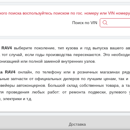
ного поиска воспользуйтесь поиском по гос. номеру или VIN номер
Поиск по VIN
a RAV4
выберите поколение, тип кузова и год выпуска вашего а
тот случай, если годы производства пересекаются. Это необходи
рнизацией или полной заменой внутренних узлов.
ta RAV4
онлайн, по телефону или в розничных магазинах ряд
льные запчасти от официальных дилеров по лучшим ценам, так и 
вейеры автоконцернов. Большой склад собственных товара, а та
ля проведения любых работ: от ремонта подвески, рулевого 
 электрики и т.д.
и
Доставка