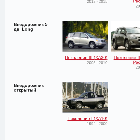
Рес
2012 - 2015
20
Внедорожник 5
дв. Long
Поколение III (XA30)
Поколение II
Рес
2005 - 2010
20
Внедорожник
открытый
Поколение I (XA10)
1994 - 2000