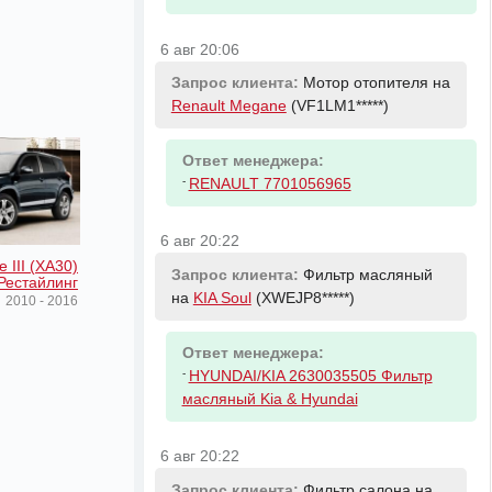
6 авг 20:06
Запрос клиента:
Мотор отопителя на
Renault Megane
(VF1LM1*****)
Ответ менеджера:
-
RENAULT 7701056965
6 авг 20:22
 III (XA30)
Запрос клиента:
Фильтр масляный
Рестайлинг
на
KIA Soul
(XWEJP8*****)
2010 - 2016
Ответ менеджера:
-
HYUNDAI/KIA 2630035505 Фильтр
масляный Kia & Hyundai
6 авг 20:22
Запрос клиента:
Фильтр салона на