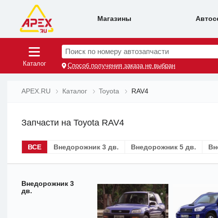
Магазины
Автос
Поиск по номеру автозапчасти
Каталог
Способ получения заказа не выбран
APEX.RU
Каталог
Toyota
RAV4
Запчасти на Toyota RAV4
ВСЕ
Внедорожник 3 дв.
Внедорожник 5 дв.
Вн
Внедорожник 3
дв.