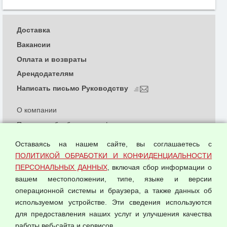
Доставка
Вакансии
Оплата и возвраты
Арендодателям
Написать письмо Руководству
О компании
Политика обработки и конфиденциальности
персональных данных
Оставаясь на нашем сайте, вы соглашаетесь с
Согласием на обработку персональных данных
ПОЛИТИКОЙ ОБРАБОТКИ И КОНФИДЕНЦИАЛЬНОСТИ
Оферта оптовой купли-продажи
ПЕРСОНАЛЬНЫХ ДАННЫХ
, включая сбор информации о
Публичная оферта
вашем местоположении, типе, языке и версии
операционной системы и браузера, а также данных об
используемом устройстве. Эти сведения используются
для предоставления наших услуг и улучшения качества
© 2026 ООО "Феникс"
работы веб-сайта и сервисов.