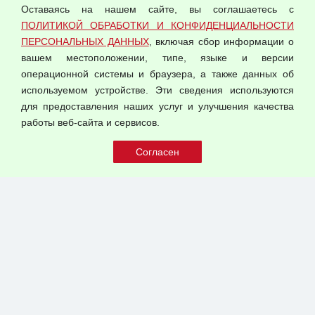
Оставаясь на нашем сайте, вы соглашаетесь с
Согласием на обработку персональных данных
ПОЛИТИКОЙ ОБРАБОТКИ И КОНФИДЕНЦИАЛЬНОСТИ
Оферта оптовой купли-продажи
ПЕРСОНАЛЬНЫХ ДАННЫХ
, включая сбор информации о
Публичная оферта
вашем местоположении, типе, языке и версии
операционной системы и браузера, а также данных об
используемом устройстве. Эти сведения используются
для предоставления наших услуг и улучшения качества
© 2026 ООО "Феникс"
работы веб-сайта и сервисов.
Все права защищены.