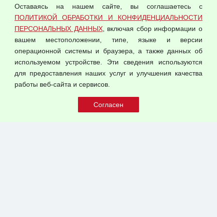
Оставаясь на нашем сайте, вы соглашаетесь с
Согласием на обработку персональных данных
ПОЛИТИКОЙ ОБРАБОТКИ И КОНФИДЕНЦИАЛЬНОСТИ
Оферта оптовой купли-продажи
ПЕРСОНАЛЬНЫХ ДАННЫХ
, включая сбор информации о
Публичная оферта
вашем местоположении, типе, языке и версии
операционной системы и браузера, а также данных об
используемом устройстве. Эти сведения используются
для предоставления наших услуг и улучшения качества
© 2026 ООО "Феникс"
работы веб-сайта и сервисов.
Все права защищены.