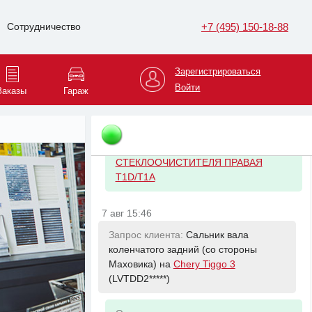
83Kw/Cruze 1.8 10>
+7 (495) 150-18-88
Сотрудничество
7 авг 15:46
Запрос клиента:
Датчик вала
Зарегистрироваться
коленчатого на
Chery Tiggo 3
Войти
Заказы
Гараж
(LVTDD2*****)
Ответ менеджера:
-
CHERY F4J163611021 ЩЁТКА
СТЕКЛООЧИСТИТЕЛЯ ПРАВАЯ
T1D/T1A
7 авг 15:46
Запрос клиента:
Сальник вала
коленчатого задний (со стороны
Маховика) на
Chery Tiggo 3
(LVTDD2*****)