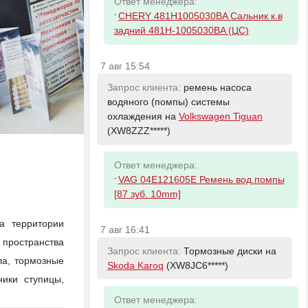
Ответ менеджера:
-
CHERY 481H1005030BA Сальник к.в
задний 481H-1005030BA (ЦС)
7 авг 15:54
Запрос клиента:
ремень насоса
водяного (помпы) системы
охлаждения на
Volkswagen Tiguan
(XW8ZZZ*****)
Ответ менеджера:
-
VAG 04E121605E Ремень вод.помпы
[87 зуб. 10mm]
а территории
7 авг 16:41
 пространства
Запрос клиента:
Тормозные диски на
ла, тормозные
Skoda Karoq
(XW8JC6*****)
ники ступицы,
Ответ менеджера: