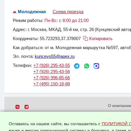
Молодежная
Схема проезда
Режим работы:
Пн-Вс: с 8:00 до 21:00
Адрес:
г. Москва, МКАД, 55-й км, стр. 26
(Кунцевский авто
Координаты:
55.723293,37.378007
Копировать
Как добраться:
от м. Молодежная маршрутка №597, автоб
Эл. почта:
kuncevo55@apex.ru
Телефон:
+7 (926) 295-43-55
+7 (926) 295-43-56
+7 (926) 996-85-66
+7 (495) 150-18-88
О компани
Политика о
© 2026 ООО "Феникс"
персональн
Оставаясь на нашем сайте, вы соглашаетесь с
ПОЛИТИКОЙ 
Все права защищены.
Согласием 
языке и версии операционной системы и браузера, а также 