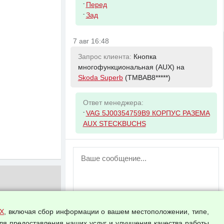
-
Перед
-
Зад
7 авг 16:48
Запрос клиента:
Кнопка
многофункциональная (AUX) на
Skoda Superb
(TMBAB8*****)
Ответ менеджера:
-
VAG 5J00354759B9 КОРПУС РАЗЕМА
AUX STECKBUCHS
ВНИМАНИЕ!
Возможность отправлять сообщения
для незарегистрированных
пользователей временно отключена!
Зарегистрируйтесь или войдите в свой
аккаунт.
Х
, включая сбор информации о вашем местоположении, типе,
ля предоставления наших услуг и улучшения качества работы