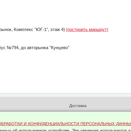
рынок, Комплекс "ЮГ-1", этаж 4)
(построить маршрут)
ус №794, до авторынка "Кунцево"
и
Доставка
бработки и конфиденциальности
Вакансии
ых данных
Оплата и возвраты
ОБРАБОТКИ И КОНФИДЕНЦИАЛЬНОСТИ ПЕРСОНАЛЬНЫХ ДАННЫ
на обработку персональных
данных об используемом устройстве. Эти сведения используются д
Арендодателям