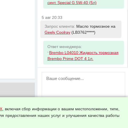
синт. Special G 5W-40 (5л)
5 авг 20:33
Запрос клиента:
Масло тормозное на
Geely Coolray
(LB3762*****)
Ответ менеджера:
-
Brembo L04010 Жидкость тормозная
Brembo Prime DOT 4 1л.
ВНИМАНИЕ!
Возможность отправлять сообщения
для незарегистрированных
пользователей временно отключена!
Зарегистрируйтесь или войдите в свой
аккаунт.
Х
, включая сбор информации о вашем местоположении, типе,
ля предоставления наших услуг и улучшения качества работы