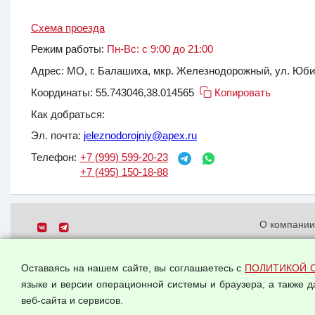
Схема проезда
Режим работы:
Пн-Вс: с 9:00 до 21:00
Адрес:
МО, г. Балашиха, мкр. Железнодорожный, ул. Юбиле
Координаты:
55.743046,38.014565
Копировать
Как добраться:
Эл. почта:
jeleznodorojniy@apex.ru
Телефон:
+7 (999) 599-20-23
+7 (495) 150-18-88
О компани
Политика о
© 2026 ООО "Феникс"
персональн
Оставаясь на нашем сайте, вы соглашаетесь с
ПОЛИТИКОЙ 
Все права защищены.
Согласием 
языке и версии операционной системы и браузера, а также 
данных
веб-сайта и сервисов.
Оферта опт