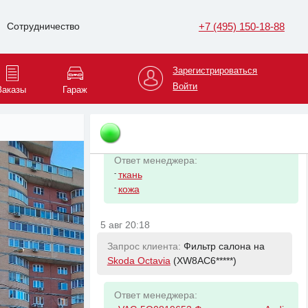
Ответ менеджера:
-
ткань
+7 (495) 150-18-88
Сотрудничество
-
кожа
Зарегистрироваться
5 авг 20:08
Войти
Заказы
Гараж
Запрос клиента:
Обшивка задней
правой двери на
Mercedes-Benz 190
(WDB201*****)
Ответ менеджера:
-
ткань
-
кожа
5 авг 20:18
Запрос клиента:
Фильтр салона на
Skoda Octavia
(XW8AC6*****)
Ответ менеджера:
-