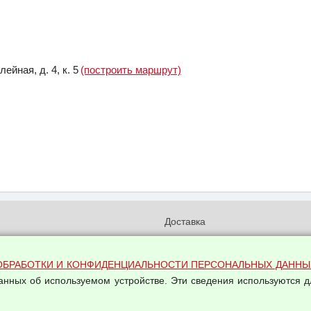
йная, д. 4, к. 5
(построить маршрут)
и
Доставка
бработки и конфиденциальности
Вакансии
ых данных
Оплата и возвраты
ОБРАБОТКИ И КОНФИДЕНЦИАЛЬНОСТИ ПЕРСОНАЛЬНЫХ ДАННЫ
на обработку персональных
данных об используемом устройстве. Эти сведения используются д
Арендодателям
Написать письмо Руководству
овой купли-продажи