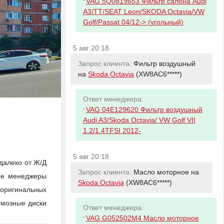
VAG 5Q0819653 Фильтр салона Audi
A3/TT/SEAT Leon/SKODA Octavia/VW
Golf/Passat 04/12-> (угольный)
5 авг 20:18
Запрос клиента:
Фильтр воздушный
на
Skoda Octavia
(XW8AC6*****)
Ответ менеджера:
-
VAG 04E129620 Фильтр воздушный
Audi A3/Skoda Octavia/ VW Golf VII
1.2/1.4TFSI 2012-
5 авг 20:18
едалеко от Ж/Д
Запрос клиента:
Масло моторное на
ые менеджеры
Skoda Octavia
(XW8AC6*****)
оригинальных
рмозные диски
Ответ менеджера:
-
VAG G052502M4 Масло моторное