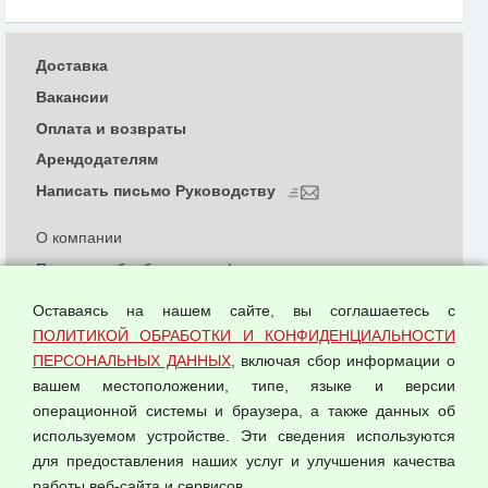
Доставка
Вакансии
Оплата и возвраты
Арендодателям
Написать письмо Руководству
О компании
Политика обработки и конфиденциальности
персональных данных
Оставаясь на нашем сайте, вы соглашаетесь с
Согласием на обработку персональных данных
ПОЛИТИКОЙ ОБРАБОТКИ И КОНФИДЕНЦИАЛЬНОСТИ
Оферта оптовой купли-продажи
ПЕРСОНАЛЬНЫХ ДАННЫХ
, включая сбор информации о
Публичная оферта
вашем местоположении, типе, языке и версии
операционной системы и браузера, а также данных об
используемом устройстве. Эти сведения используются
для предоставления наших услуг и улучшения качества
© 2026 ООО "Феникс"
работы веб-сайта и сервисов.