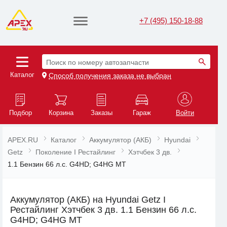
+7 (495) 150-18-88
Поиск по номеру автозапчасти
Каталог
Способ получения заказа не выбран
Подбор
Корзина
Заказы
Гараж
Войти
APEX.RU
Каталог
Аккумулятор (АКБ)
Hyundai
Getz
Поколение I Рестайлинг
Хэтчбек 3 дв.
1.1 Бензин 66 л.с. G4HD; G4HG MT
Аккумулятор (АКБ) на Hyundai Getz I
Рестайлинг Хэтчбек 3 дв. 1.1 Бензин 66 л.с.
G4HD; G4HG MT