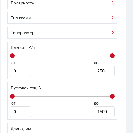
Полярность
Тип клемм
Типоразмер
Емкость, А/ч
от:
до:
Пусковой ток, А
от:
до:
Длина, мм