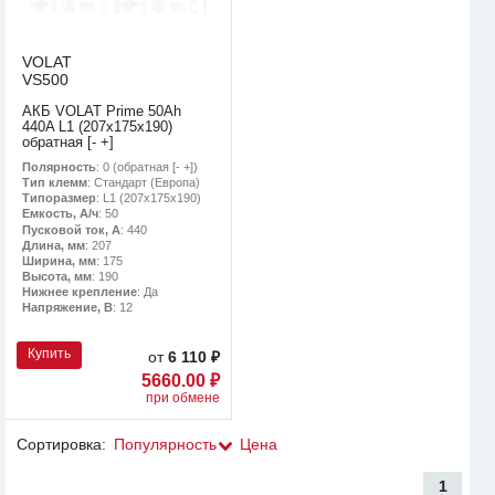
VOLAT
VS500
АКБ VOLAT Prime 50Ah
440A L1 (207x175x190)
обратная [- +]
Полярность
: 0 (обратная [- +])
Тип клемм
: Стандарт (Европа)
Типоразмер
: L1 (207x175x190)
Емкость, А/ч
: 50
Пусковой ток, А
: 440
Длина, мм
: 207
Ширина, мм
: 175
Высота, мм
: 190
Нижнее крепление
: Да
Напряжение, В
: 12
Купить
от
6 110 ₽
5660.00 ₽
при обмене
Сортировка:
Популярность
Цена
1