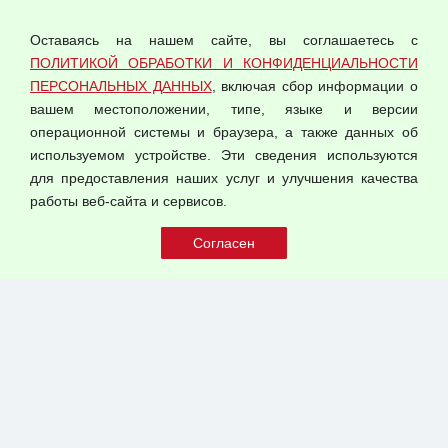
Политика обработки и конфиденциальности
персональных данных
Оставаясь на нашем сайте, вы соглашаетесь с
Согласием на обработку персональных данных
ПОЛИТИКОЙ ОБРАБОТКИ И КОНФИДЕНЦИАЛЬНОСТИ
Оферта оптовой купли-продажи
ПЕРСОНАЛЬНЫХ ДАННЫХ
, включая сбор информации о
Публичная оферта
вашем местоположении, типе, языке и версии
операционной системы и браузера, а также данных об
используемом устройстве. Эти сведения используются
для предоставления наших услуг и улучшения качества
© 2026 ООО "Феникс"
работы веб-сайта и сервисов.
Все права защищены.