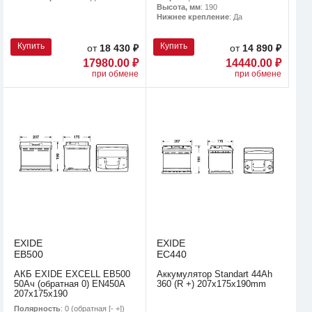
Высота, мм
: 190
Нижнее крепление
: Да
Купить
Купить
от
18 430 ₽
от
14 890 ₽
17980.00 ₽
14440.00 ₽
при обмене
при обмене
EXIDE
EXIDE
EB500
EC440
АКБ EXIDE EXCELL EB500
Аккумулятор Standart 44Ah
50Ач (обратная 0) EN450A
360 (R +) 207x175x190mm
207x175x190
Полярность
: 0 (обратная [- +])