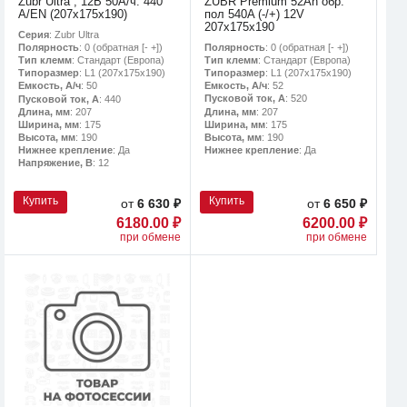
Zubr Ultra , 12В 50А/ч. 440
ZUBR Premium 52Ah обр.
A/EN (207x175x190)
пол 540A (-/+) 12V
207х175х190
Серия
: Zubr Ultra
Полярность
: 0 (обратная [- +])
Полярность
: 0 (обратная [- +])
Тип клемм
: Стандарт (Европа)
Тип клемм
: Стандарт (Европа)
Типоразмер
: L1 (207x175x190)
Типоразмер
: L1 (207x175x190)
Емкость, А/ч
: 52
Емкость, А/ч
: 50
Пусковой ток, А
: 520
Пусковой ток, А
: 440
Длина, мм
: 207
Длина, мм
: 207
Ширина, мм
: 175
Ширина, мм
: 175
Высота, мм
: 190
Высота, мм
: 190
Нижнее крепление
: Да
Нижнее крепление
: Да
Напряжение, В
: 12
Купить
Купить
от
6 630 ₽
от
6 650 ₽
6180.00 ₽
6200.00 ₽
при обмене
при обмене