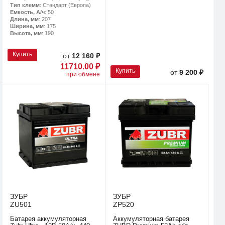
Тип клемм
: Стандарт (Европа)
Емкость, А/ч
: 50
Длина, мм
: 207
Ширина, мм
: 175
Высота, мм
: 190
Купить
от
12 160 ₽
11710.00 ₽
Купить
от
9 200 ₽
при обмене
ЗУБР
ЗУБР
ZU501
ZP520
Батарея аккумуляторная
Аккумуляторная батарея