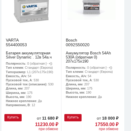
VARTA
Bosch
554400053
0092S50020
Батарея аккумуляторная
Аккумулятор Bosch 54Ah
Silver Dynamic . 12в 54а.ч
530A (обратная 0)
207x175x190
Полярность
: 0 (обратная [- +])
Полярность
: 0 (обратная [- +])
Тип клемм
: Стандарт (Европа)
Тип клемм
: Стандарт (Европа)
Типоразмер
: L1 (207x175x190)
Емкость, А/ч
: 54
Емкость, А/ч
: 54
Пусковой ток, А
: 530
Пусковой ток, А
: 530
Длина, мм
: 207
Пусковой ток (описание)
: 530
Ширина, мм
: 175
Длина, мм
: 207
Высота, мм
: 190
Ширина, мм
: 175
Нижнее крепление
: Да
Высота, мм
: 190
Нижнее крепление
: Да
Напряжение, В
: 12
Купить
Купить
от
11 680 ₽
от
18 000 ₽
11230.00 ₽
17550.00 ₽
при обмене
при обмене