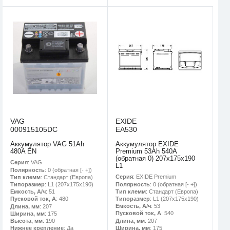
VAG
EXIDE
000915105DC
EA530
Аккумулятор VAG 51Ah
Аккумулятор EXIDE
480A EN
Premium 53Ah 540A
(обратная 0) 207x175x190
Серия
: VAG
L1
Полярность
: 0 (обратная [- +])
Серия
: EXIDE Premium
Тип клемм
: Стандарт (Европа)
Полярность
: 0 (обратная [- +])
Типоразмер
: L1 (207x175x190)
Тип клемм
: Стандарт (Европа)
Емкость, А/ч
: 51
Типоразмер
: L1 (207x175x190)
Пусковой ток, А
: 480
Емкость, А/ч
: 53
Длина, мм
: 207
Пусковой ток, А
: 540
Ширина, мм
: 175
Длина, мм
: 207
Высота, мм
: 190
Ширина, мм
: 175
Нижнее крепление
: Да