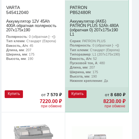
VARTA
PATRON
545412040
PB52480R
Аккумулятор 12V 45Ah
Аккумулятор (АКБ)
400A обратная полярность
PATRON PLUS 52Ah 480A
207x175x190
(обратная 0) 207x175x190
L1
Полярность
: 0 (обратная [- +])
Серия
: PATRON PLUS
Тип клемм
: Стандарт (Европа)
Полярность
: 0 (обратная [- +])
Емкость, А/ч
: 45
Тип клемм
: Стандарт (Европа)
Длина, мм
: 207
Типоразмер
: L1 (207x175x190)
Ширина, мм
: 175
Емкость, А/ч
: 52
Высота, мм
: 190
Пусковой ток, А
: 480
Длина, мм
: 207
Ширина, мм
: 175
Высота, мм
: 190
Нижнее крепление
: Да
Купить
Купить
от
7 570 ₽
от
8 680 ₽
7220.00 ₽
8230.00 ₽
при обмене
при обмене