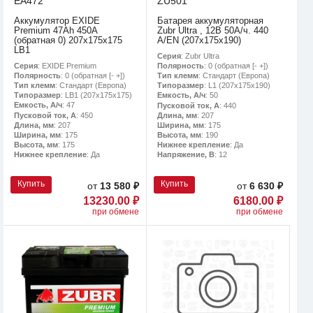
EA472
ZU501
Аккумулятор EXIDE
Батарея аккумуляторная
Premium 47Ah 450A
Zubr Ultra , 12В 50А/ч. 440
(обратная 0) 207x175x175
A/EN (207x175x190)
LB1
Серия
: Zubr Ultra
Серия
: EXIDE Premium
Полярность
: 0 (обратная [- +])
Полярность
: 0 (обратная [- +])
Тип клемм
: Стандарт (Европа)
Тип клемм
: Стандарт (Европа)
Типоразмер
: L1 (207x175x190)
Типоразмер
: LB1 (207x175x175)
Емкость, А/ч
: 50
Емкость, А/ч
: 47
Пусковой ток, А
: 440
Пусковой ток, А
: 450
Длина, мм
: 207
Длина, мм
: 207
Ширина, мм
: 175
Ширина, мм
: 175
Высота, мм
: 190
Высота, мм
: 175
Нижнее крепление
: Да
Нижнее крепление
: Да
Напряжение, В
: 12
Купить
Купить
от
13 580 ₽
от
6 630 ₽
13230.00 ₽
6180.00 ₽
при обмене
при обмене