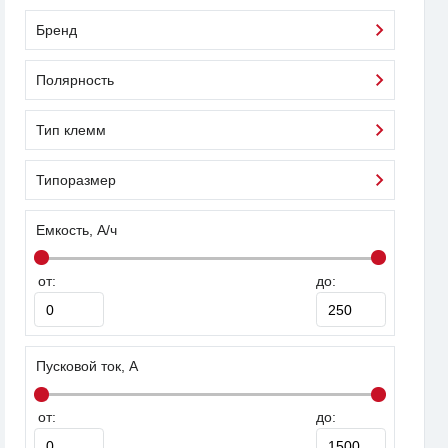
Бренд
Полярность
Тип клемм
Типоразмер
Емкость, А/ч
от:
до:
Пусковой ток, А
от:
до: