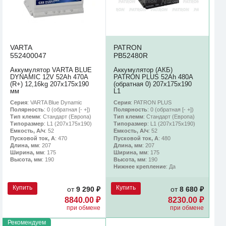
VARTA
PATRON
552400047
PB52480R
Аккумулятор VARTA BLUE
Аккумулятор (АКБ)
DYNAMIC 12V 52Ah 470A
PATRON PLUS 52Ah 480A
(R+) 12,16kg 207x175x190
(обратная 0) 207x175x190
мм
L1
Серия
: VARTA Blue Dynamic
Серия
: PATRON PLUS
Полярность
: 0 (обратная [- +])
Полярность
: 0 (обратная [- +])
Тип клемм
: Стандарт (Европа)
Тип клемм
: Стандарт (Европа)
Типоразмер
: L1 (207x175x190)
Типоразмер
: L1 (207x175x190)
Емкость, А/ч
: 52
Емкость, А/ч
: 52
Пусковой ток, А
: 470
Пусковой ток, А
: 480
Длина, мм
: 207
Длина, мм
: 207
Ширина, мм
: 175
Ширина, мм
: 175
Высота, мм
: 190
Высота, мм
: 190
Нижнее крепление
: Да
Купить
Купить
от
9 290 ₽
от
8 680 ₽
8840.00 ₽
8230.00 ₽
при обмене
при обмене
Рекомендуем