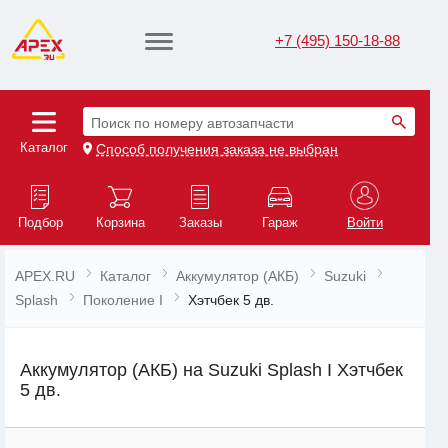
+7 (495) 150-18-88
Поиск по номеру автозапчасти
Каталог
Способ получения заказа не выбран
Подбор
Корзина
Заказы
Гараж
Войти
APEX.RU
Каталог
Аккумулятор (АКБ)
Suzuki
Splash
Поколение I
Хэтчбек 5 дв.
Аккумулятор (АКБ) на Suzuki Splash I Хэтчбек
5 дв.