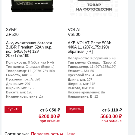
ЗУБР
VOLAT
ZP520
VS500
Аккумуляторная батарея
АКБ VOLAT Prime 50Ah
ZUBR Premium 52Ah обр.
440A L1 (207x175x190)
пол 540A (-/+) 12V
обратная [- +]
207х175х190
Полярность
: 0 (обратная [- +])
Полярность
: 0 (обратная [- +])
Тип клемм
: Стандарт (Европа)
Тип клемм
: Стандарт (Европа)
Типоразмер
: L1 (207x175x190)
Типоразмер
: L1 (207x175x190)
Емкость, А/ч
: 50
Емкость, А/ч
: 52
Пусковой ток, А
: 440
Пусковой ток, А
: 520
Длина, мм
: 207
Длина, мм
: 207
Ширина, мм
: 175
Ширина, мм
: 175
Высота, мм
: 190
Высота, мм
: 190
Нижнее крепление
: Да
Нижнее крепление
: Да
Напряжение, В
: 12
Купить
Купить
от
6 650 ₽
от
6 110 ₽
6200.00 ₽
5660.00 ₽
при обмене
при обмене
Сортировка:
Популярность
Цена