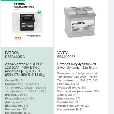
PATRON
VARTA
PB52460RC
554400053
Аккумулятор (АКБ) PLUS
Батарея аккумуляторная
12В 52А/ч 460A ETN 0
Silver Dynamic . 12в 54а.ч
(обратная [- +]) (R+) L1
Полярность
: 0 (обратная [- +])
(207x175x190) B13 13,0kg
Тип клемм
: Стандарт (Европа)
Серия
: PLUS
Типоразмер
: L1 (207x175x190)
Полярность
: 0 (обратная [- +])
Емкость, А/ч
: 54
Тип клемм
: Стандарт (Европа)
Пусковой ток, А
: 530
Типоразмер
: L1 (207x175x190)
Пусковой ток (описание)
: 530
Емкость, А/ч
: 52
Длина, мм
: 207
Пусковой ток, А
: 460
Ширина, мм
: 175
Длина, мм
: 207
Высота, мм
: 190
Ширина, мм
: 175
Нижнее крепление
: Да
Высота, мм
: 190
Напряжение, В
: 12
Напряжение, В
: 12