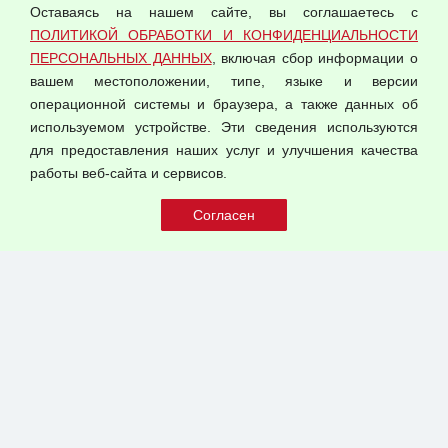
Оставаясь на нашем сайте, вы соглашаетесь с
Согласием на обработку персональных данных
ПОЛИТИКОЙ ОБРАБОТКИ И КОНФИДЕНЦИАЛЬНОСТИ
Оферта оптовой купли-продажи
ПЕРСОНАЛЬНЫХ ДАННЫХ
, включая сбор информации о
Публичная оферта
вашем местоположении, типе, языке и версии
операционной системы и браузера, а также данных об
используемом устройстве. Эти сведения используются
для предоставления наших услуг и улучшения качества
© 2026 ООО "Феникс"
работы веб-сайта и сервисов.
Все права защищены.