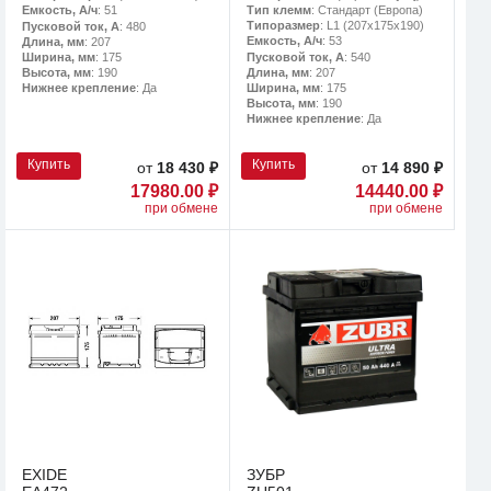
Тип клемм
: Стандарт (Европа)
Емкость, А/ч
: 51
Типоразмер
: L1 (207x175x190)
Пусковой ток, А
: 480
Емкость, А/ч
: 53
Длина, мм
: 207
Пусковой ток, А
: 540
Ширина, мм
: 175
Длина, мм
: 207
Высота, мм
: 190
Ширина, мм
: 175
Нижнее крепление
: Да
Высота, мм
: 190
Нижнее крепление
: Да
Купить
Купить
от
18 430 ₽
от
14 890 ₽
17980.00 ₽
14440.00 ₽
при обмене
при обмене
EXIDE
ЗУБР