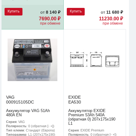
Купить
Купить
от
8 140 ₽
от
11 680 ₽
7690.00 ₽
11230.00 ₽
при обмене
при обмене
VAG
EXIDE
000915105DC
EA530
Аккумулятор VAG 51Ah
Аккумулятор EXIDE
480A EN
Premium 53Ah 540A
(обратная 0) 207x175x190
Серия
: VAG
L1
Полярность
: 0 (обратная [- +])
Серия
: EXIDE Premium
Тип клемм
: Стандарт (Европа)
Полярность
: 0 (обратная [- +])
Типоразмер
: L1 (207x175x190)