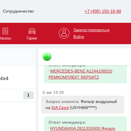
Ответ менеджера:
-
NISSAN 130C100QAA КОМПЛЕКТ
+7 (495) 150-18-88
Сотрудничество
ЦЕПИ ПРИВОДА ГРМ (ЦЕПЬ 1 ШТ.. У
6 авг 19:27
Зарегистрироваться
Войти
Запрос клиента:
Опора кардана с
Заказы
Гараж
подшипником на
Mercedes-Benz 190
(WDB201*****)
Ответ менеджера:
-
MERCEDES-BENZ A1244100010
РЕМКОМПЛЕКТ REPSATZ
 4x4
6 авг 19:39
1
Запрос клиента:
Фильтр воздушный
на
KIA Ceed
(U5YHM8*****)
Ответ менеджера:
-
HYUNDAI/KIA 281133X000 Фильтр