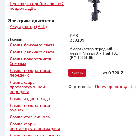
Прокладка пробки сливной
поддона ДВС
Электрика двигателя
Аккумулятор (АКБ)
KYB
Лампы
339199
Лампа ближнего света
Амортизатор передний
Лампа дальнего света
левый Nissan X - Trail T31
(KYB-339199)
Лампа поворотников
боковых
Лампа поворотников
Купить
от
9 720 ₽
передних
Лампа фары
Сортировка:
Популярность
Це
противотуманной
передней
Лампа заднего хода
Лампа поворотников
задних
Лампа стоп-сигнала
Лампа фары
противотуманной задней
Лампа подсветки номера