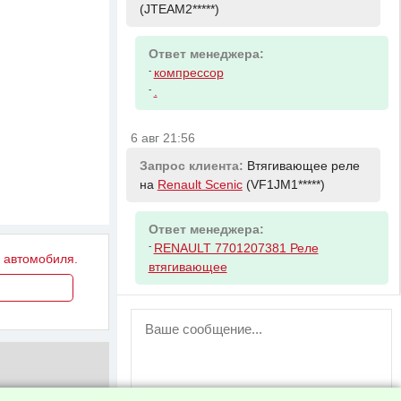
(JTEAM2*****)
Ответ менеджера:
-
компрессор
-
.
6 авг 21:56
Запрос клиента:
Втягивающее реле
на
Renault Scenic
(VF1JM1*****)
Ответ менеджера:
-
RENAULT 7701207381 Реле
у автомобиля.
втягивающее
ВНИМАНИЕ!
Возможность отправлять сообщения
для незарегистрированных
пользователей временно отключена!