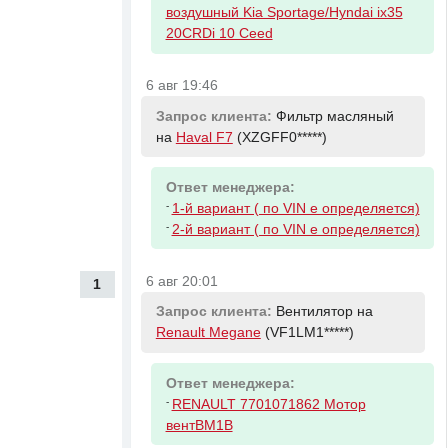
воздушный Kia Sportage/Hyndai ix35
20CRDi 10 Ceed
6 авг 19:46
Запрос клиента:
Фильтр масляный
на
Haval F7
(XZGFF0*****)
Ответ менеджера:
-
1-й вариант ( по VIN е определяется)
-
2-й вариант ( по VIN е определяется)
6 авг 20:01
1
Запрос клиента:
Вентилятор на
Renault Megane
(VF1LM1*****)
Ответ менеджера:
-
RENAULT 7701071862 Мотор
вентBM1B