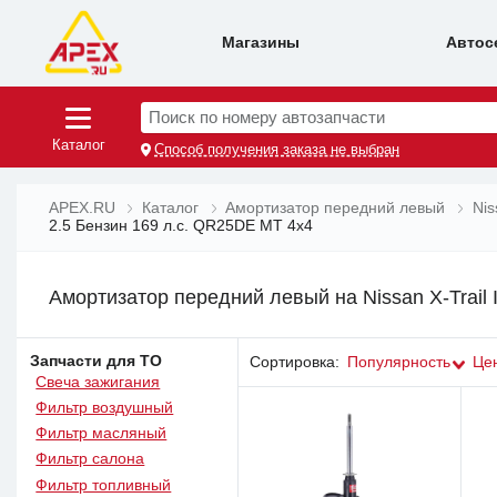
Магазины
Автос
Поиск по номеру автозапчасти
Каталог
Способ получения заказа не выбран
APEX.RU
Каталог
Амортизатор передний левый
Nis
2.5 Бензин 169 л.с. QR25DE MT 4x4
Амортизатор передний левый на Nissan X-Trail 
Запчасти для ТО
Сортировка:
Популярность
Це
Свеча зажигания
Фильтр воздушный
Фильтр масляный
Фильтр салона
Фильтр топливный