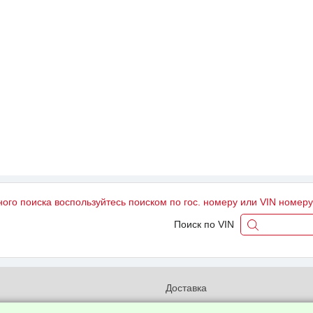
ного поиска воспользуйтесь поиском по гос. номеру или VIN номер
Поиск по VIN
и
Доставка
бработки и конфиденциальности
Вакансии