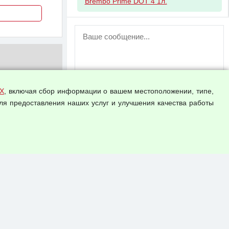
Brembo Prime DOT 4 1л.
ВНИМАНИЕ!
Возможность отправлять сообщения
для незарегистрированных
пользователей временно отключена!
Зарегистрируйтесь или войдите в свой
аккаунт.
Х
, включая сбор информации о вашем местоположении, типе,
ля предоставления наших услуг и улучшения качества работы
Прикрепить