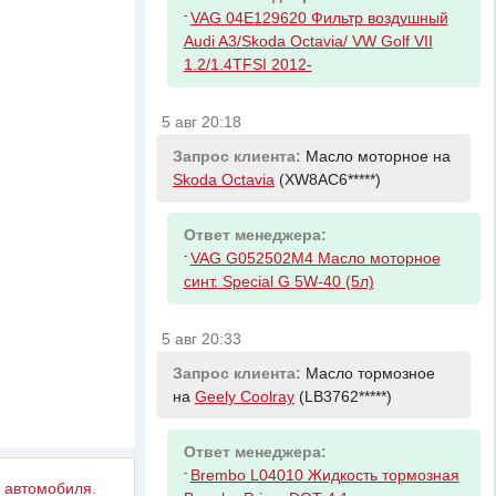
-
VAG 04E129620 Фильтр воздушный
Audi A3/Skoda Octavia/ VW Golf VII
1.2/1.4TFSI 2012-
5 авг 20:18
Запрос клиента:
Масло моторное на
Skoda Octavia
(XW8AC6*****)
Ответ менеджера:
-
VAG G052502M4 Масло моторное
синт. Special G 5W-40 (5л)
5 авг 20:33
Запрос клиента:
Масло тормозное
на
Geely Coolray
(LB3762*****)
Ответ менеджера:
-
Brembo L04010 Жидкость тормозная
у автомобиля.