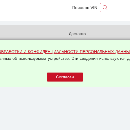
Поиск по VIN
и
Доставка
бработки и конфиденциальности
Вакансии
ых данных
Оплата и возвраты
ОБРАБОТКИ И КОНФИДЕНЦИАЛЬНОСТИ ПЕРСОНАЛЬНЫХ ДАННЫ
на обработку персональных
данных об используемом устройстве. Эти сведения используются д
Арендодателям
Написать письмо Руководству
овой купли-продажи
оферта