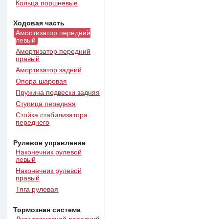
Кольца поршневые
Ходовая часть
Амортизатор передний
левый
Амортизатор передний
правый
Амортизатор задний
Опора шаровая
Пружина подвески задняя
Ступица передняя
Стойка стабилизатора
переднего
Рулевое управление
Наконечник рулевой
левый
Наконечник рулевой
правый
Тяга рулевая
Тормозная система