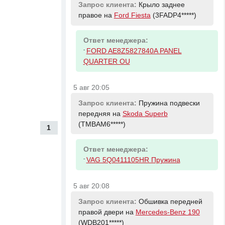
Запрос клиента:
Крыло заднее
правое на
Ford Fiesta
(3FADP4*****)
Ответ менеджера:
-
FORD AE8Z5827840A PANEL
QUARTER OU
5 авг 20:05
Запрос клиента:
Пружина подвески
передняя на
Skoda Superb
(TMBAM6*****)
1
Ответ менеджера:
-
VAG 5Q0411105HR Пружина
5 авг 20:08
Запрос клиента:
Обшивка передней
правой двери на
Mercedes-Benz 190
(WDB201*****)