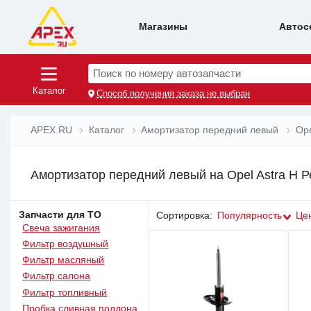
Магазины
Автос
Поиск по номеру автозапчасти
Каталог
Способ получения заказа не выбран
APEX.RU
Каталог
Амортизатор передний левый
Op
Амортизатор передний левый на Opel Astra H Ре
Запчасти для ТО
Сортировка:
Популярность
Це
Свеча зажигания
Фильтр воздушный
Фильтр масляный
Фильтр салона
Фильтр топливный
Пробка сливная поддона