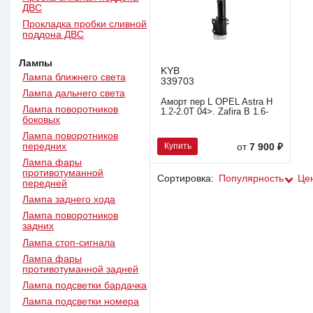
ДВС
Прокладка пробки сливной
поддона ДВС
Лампы
KYB
Лампа ближнего света
339703
Лампа дальнего света
Аморт пер L OPEL Astra H
Лампа поворотников
1.2-2.0T 04>. Zafira B 1.6-
боковых
Лампа поворотников
передних
Купить
от
7 900 ₽
Лампа фары
противотуманной
Сортировка:
Популярность
Це
передней
Лампа заднего хода
Лампа поворотников
задних
Лампа стоп-сигнала
Лампа фары
противотуманной задней
Лампа подсветки бардачка
Лампа подсветки номера