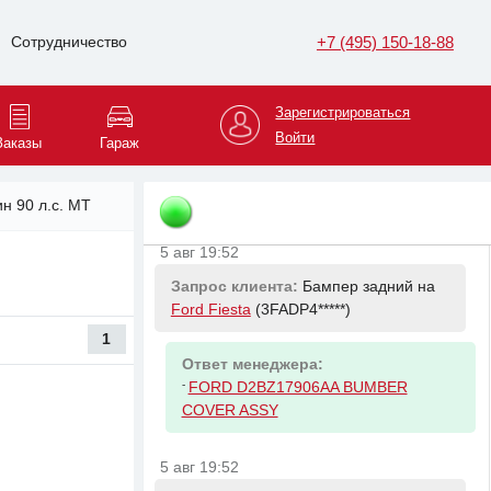
5 авг 19:52
+7 (495) 150-18-88
Сотрудничество
Запрос клиента:
Тяга рулевая на
Chery Tiggo 2
(LVVDB1*****)
Зарегистрироваться
Ответ менеджера:
Войти
Заказы
Гараж
-
CHERY T113401300BB Тяга рулевая
без наконечника (тонкая резьба
14мм)
ин 90 л.с. MT
5 авг 19:52
Запрос клиента:
Бампер задний на
Ford Fiesta
(3FADP4*****)
1
Ответ менеджера:
-
FORD D2BZ17906AA BUMBER
COVER ASSY
5 авг 19:52