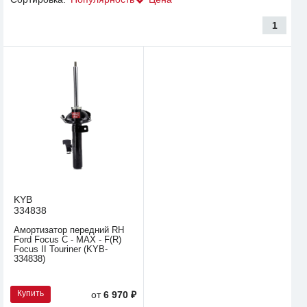
1
KYB
334838
Амортизатор передний RH
Ford Focus C - MAX - F(R)
Focus II Touriner (KYB-
334838)
Купить
от
6 970 ₽