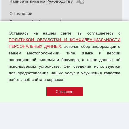
Написать письмо Руководству
О компании
Политика обработки и конфиденциальности
персональных данных
Оставаясь на нашем сайте, вы соглашаетесь с
Согласием на обработку персональных данных
ПОЛИТИКОЙ ОБРАБОТКИ И КОНФИДЕНЦИАЛЬНОСТИ
Оферта оптовой купли-продажи
ПЕРСОНАЛЬНЫХ ДАННЫХ
, включая сбор информации о
Публичная оферта
вашем местоположении, типе, языке и версии
операционной системы и браузера, а также данных об
используемом устройстве. Эти сведения используются
для предоставления наших услуг и улучшения качества
© 2026 ООО "Феникс"
работы веб-сайта и сервисов.
Все права защищены.