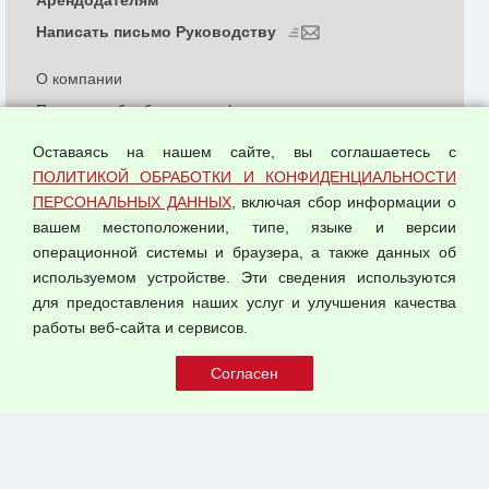
Арендодателям
Написать письмо Руководству
О компании
Политика обработки и конфиденциальности
персональных данных
Оставаясь на нашем сайте, вы соглашаетесь с
Согласием на обработку персональных данных
ПОЛИТИКОЙ ОБРАБОТКИ И КОНФИДЕНЦИАЛЬНОСТИ
Оферта оптовой купли-продажи
ПЕРСОНАЛЬНЫХ ДАННЫХ
, включая сбор информации о
Публичная оферта
вашем местоположении, типе, языке и версии
операционной системы и браузера, а также данных об
используемом устройстве. Эти сведения используются
для предоставления наших услуг и улучшения качества
© 2026 ООО "Феникс"
работы веб-сайта и сервисов.
Все права защищены.