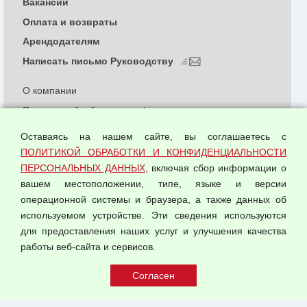
Вакансии
Оплата и возвраты
Арендодателям
Написать письмо Руководству
О компании
Политика обработки и конфиденциальности
персональных данных
Оставаясь на нашем сайте, вы соглашаетесь с
Согласием на обработку персональных данных
ПОЛИТИКОЙ ОБРАБОТКИ И КОНФИДЕНЦИАЛЬНОСТИ
Оферта оптовой купли-продажи
ПЕРСОНАЛЬНЫХ ДАННЫХ
, включая сбор информации о
Публичная оферта
вашем местоположении, типе, языке и версии
операционной системы и браузера, а также данных об
используемом устройстве. Эти сведения используются
для предоставления наших услуг и улучшения качества
© 2026 ООО "Феникс"
работы веб-сайта и сервисов.
Все права защищены.