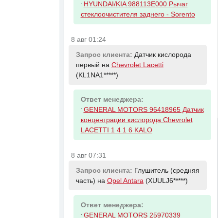
-
HYUNDAI/KIA 988113E000 Рычаг
стеклоочистителя заднего - Sorento
8 авг 01:24
Запрос клиента:
Датчик кислорода
первый на
Chevrolet Lacetti
(KL1NA1*****)
Ответ менеджера:
-
GENERAL MOTORS 96418965 Датчик
концентрации кислорода Chevrolet
LACETTI 1 4 1 6 KALO
8 авг 07:31
Запрос клиента:
Глушитель (средняя
часть) на
Opel Antara
(XUULJ6*****)
Ответ менеджера:
-
GENERAL MOTORS 25970339