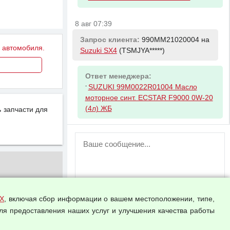
8 авг 07:39
Запрос клиента:
990MM21020004 на
у автомобиля.
Suzuki SX4
(TSMJYA*****)
Ответ менеджера:
-
SUZUKI 99M0022R01004 Масло
моторное синт. ECSTAR F9000 0W-20
(4л) ЖБ
 запчасти для
ВНИМАНИЕ!
Возможность отправлять сообщения
для незарегистрированных
пользователей временно отключена!
Зарегистрируйтесь или войдите в свой
аккаунт.
Х
, включая сбор информации о вашем местоположении, типе,
ля предоставления наших услуг и улучшения качества работы