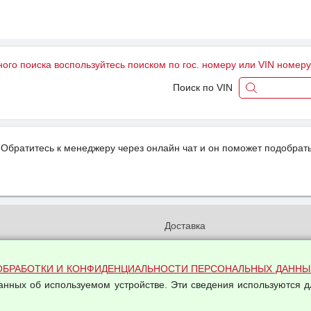
ного поиска воспользуйтесь поиском по гос. номеру или VIN номер
Поиск по VIN
Обратитесь к менеджеру через онлайн чат и он поможет подобрать
и
Доставка
бработки и конфиденциальности
Вакансии
ых данных
Оплата и возвраты
ОБРАБОТКИ И КОНФИДЕНЦИАЛЬНОСТИ ПЕРСОНАЛЬНЫХ ДАННЫ
на обработку персональных
данных об используемом устройстве. Эти сведения используются д
Арендодателям
Написать письмо Руководству