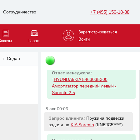
-
HYUNDAI/KIA 546403E300
Амортизатор передний правый -
+7 (495) 150-18-88
Сотрудничество
Sorento 2 5л
Зарегистрироваться
8 авг 00:06
Войти
Заказы
Гараж
Запрос клиента:
Амортизатор
передний левый на
KIA Sorento
(KNEJC5*****)
Седан
Ответ менеджера:
-
HYUNDAI/KIA 546303E300
Амортизатор передний левый -
Sorento 2 5
8 авг 00:06
Запрос клиента:
Пружина подвески
задняя на
KIA Sorento
(KNEJC5*****)