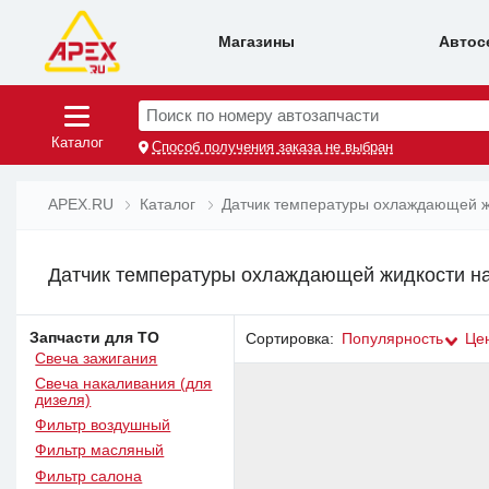
Магазины
Автос
Поиск по номеру автозапчасти
Каталог
Способ получения заказа не выбран
APEX.RU
Каталог
Датчик температуры охлаждающей ж
Датчик температуры охлаждающей жидкости на
Запчасти для ТО
Сортировка:
Популярность
Це
Свеча зажигания
Свеча накаливания (для
дизеля)
Фильтр воздушный
Фильтр масляный
Фильтр салона