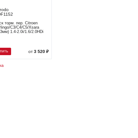
rodo
F1152
ск торм. пер. Citroen
rlingo/C3/C4/C5/Xsara
83мм) 1.4-2.0i/1.6/2.0HDi
упить
от
3 520 ₽
на