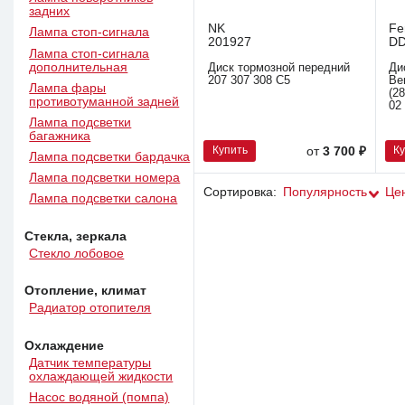
задних
NK
Fe
Лампа стоп-сигнала
201927
DD
Лампа стоп-сигнала
дополнительная
Диск тормозной передний
Ди
207 307 308 C5
Be
Лампа фары
(2
противотуманной задней
02
Лампа подсветки
багажника
Купить
К
от
3 700 ₽
Лампа подсветки бардачка
Лампа подсветки номера
Сортировка:
Популярность
Це
Лампа подсветки салона
Стекла, зеркала
Стекло лобовое
Отопление, климат
Радиатор отопителя
Охлаждение
Датчик температуры
охлаждающей жидкости
Насос водяной (помпа)