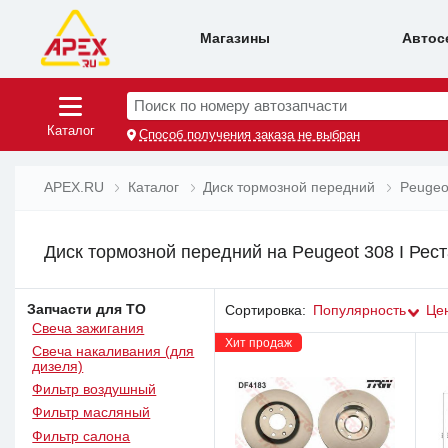
Магазины
Автос
Поиск по номеру автозапчасти
Каталог
Способ получения заказа не выбран
APEX.RU
Каталог
Диск тормозной передний
Peugeo
Диск тормозной передний на Peugeot 308 I Рест
Запчасти для ТО
Сортировка:
Популярность
Це
Свеча зажигания
Хит продаж
Свеча накаливания (для
дизеля)
Фильтр воздушный
Фильтр масляный
Фильтр салона