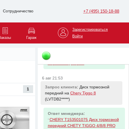
Daewoo Nexia
+7 (495) 150-18-88
Сотрудничество
6 авг 21:52
Запрос клиента:
Молдинг двери
Зарегистрироваться
задней правой на
Volkswagen Tiguan
Войти
(XW8ZZZ*****)
Заказы
Гараж
Ответ менеджера:
-
VAG 5NA853334A2ZZ Молдинг
Справа сзади хром
6 авг 21:53
Запрос клиента:
Диск тормозной
1
передний на
Chery Tiggo 8
(LVTDB2*****)
Ответ менеджера:
-
CHERY T153501075 Диск тормозной
передний CHETY TIGGO 4/8/8 PRO