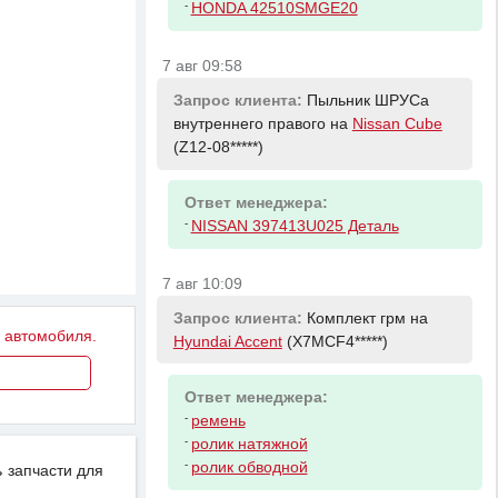
-
HONDA 42510SMGE20
7 авг 09:58
Запрос клиента:
Пыльник ШРУСа
внутреннего правого на
Nissan Cube
(Z12-08*****)
Ответ менеджера:
-
NISSAN 397413U025 Деталь
7 авг 10:09
Запрос клиента:
Комплект грм на
у автомобиля.
Hyundai Accent
(X7MCF4*****)
Ответ менеджера:
-
ремень
-
ролик натяжной
-
ролик обводной
 запчасти для