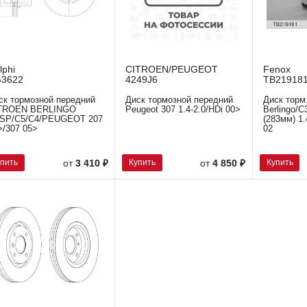
lphi
CITROEN/PEUGEOT
Fenox
3622
4249J6
TB21918
ск тормозной передний
Диск тормозной передний
Диск торм.
TROEN BERLINGO
Peugeot 307 1.4-2.0/HDi 00>
Berlingo/C
SP/C5/C4/PEUGEOT 207
(283мм) 1.
>/307 05>
02
упить
Купить
Купить
от
3 410 ₽
от
4 850 ₽