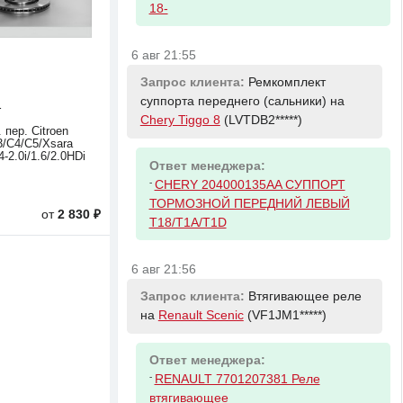
18-
6 авг 21:55
Запрос клиента:
Ремкомплект
суппорта переднего (сальники) на
1
Chery Tiggo 8
(LVTDB2*****)
 пер. Citroen
3/C4/C5/Xsara
4-2.0i/1.6/2.0HDi
Ответ менеджера:
-
CHERY 204000135AA СУППОРТ
ТОРМОЗНОЙ ПЕРЕДНИЙ ЛЕВЫЙ
от
2 830 ₽
T18/T1A/T1D
6 авг 21:56
Запрос клиента:
Втягивающее реле
на
Renault Scenic
(VF1JM1*****)
Ответ менеджера:
-
RENAULT 7701207381 Реле
втягивающее