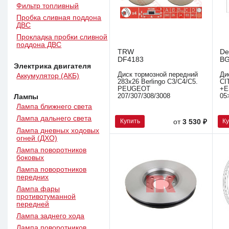
Фильтр топливный
Пробка сливная поддона
ДВС
Прокладка пробки сливной
поддона ДВС
TRW
De
DF4183
BG
Электрика двигателя
Диск тормозной передний
Ди
Аккумулятор (АКБ)
283x26 Berlingo C3/C4/C5.
CI
PEUGEOT
+E
207/307/308/3008
05
Лампы
Лампа ближнего света
Лампа дальнего света
Купить
К
от
3 530 ₽
Лампа дневных ходовых
огней (ДХО)
Лампа поворотников
боковых
Лампа поворотников
передних
Лампа фары
противотуманной
передней
Лампа заднего хода
Лампа поворотников