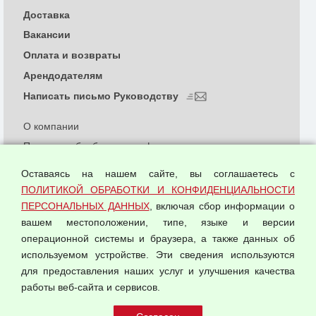
Доставка
Вакансии
Оплата и возвраты
Арендодателям
Написать письмо Руководству
О компании
Политика обработки и конфиденциальности
персональных данных
Оставаясь на нашем сайте, вы соглашаетесь с
Согласием на обработку персональных данных
ПОЛИТИКОЙ ОБРАБОТКИ И КОНФИДЕНЦИАЛЬНОСТИ
Оферта оптовой купли-продажи
ПЕРСОНАЛЬНЫХ ДАННЫХ
, включая сбор информации о
Публичная оферта
вашем местоположении, типе, языке и версии
операционной системы и браузера, а также данных об
используемом устройстве. Эти сведения используются
для предоставления наших услуг и улучшения качества
© 2026 ООО "Феникс"
работы веб-сайта и сервисов.
Все права защищены.