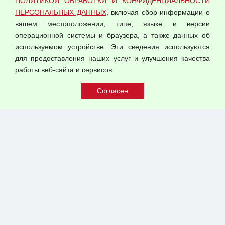
ПОЛИТИКОЙ ОБРАБОТКИ И КОНФИДЕНЦИАЛЬНОСТИ
Оферта оптовой купли-продажи
ПЕРСОНАЛЬНЫХ ДАННЫХ
, включая сбор информации о
Публичная оферта
вашем местоположении, типе, языке и версии
операционной системы и браузера, а также данных об
используемом устройстве. Эти сведения используются
для предоставления наших услуг и улучшения качества
© 2026 ООО "Феникс"
работы веб-сайта и сервисов.
Все права защищены.