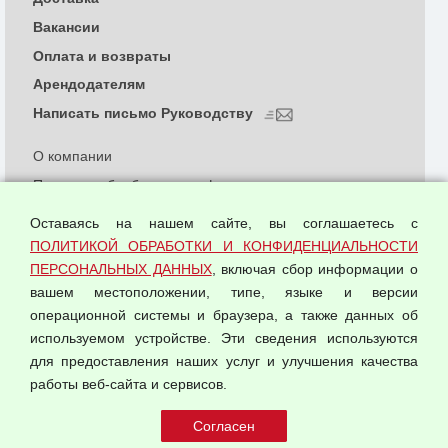
Вакансии
Оплата и возвраты
Арендодателям
Написать письмо Руководству
О компании
Политика обработки и конфиденциальности
персональных данных
Оставаясь на нашем сайте, вы соглашаетесь с
Согласием на обработку персональных данных
ПОЛИТИКОЙ ОБРАБОТКИ И КОНФИДЕНЦИАЛЬНОСТИ
Оферта оптовой купли-продажи
ПЕРСОНАЛЬНЫХ ДАННЫХ
, включая сбор информации о
Публичная оферта
вашем местоположении, типе, языке и версии
операционной системы и браузера, а также данных об
используемом устройстве. Эти сведения используются
для предоставления наших услуг и улучшения качества
© 2026 ООО "Феникс"
работы веб-сайта и сервисов.
Все права защищены.