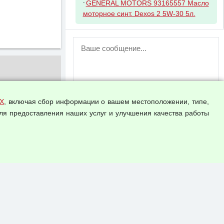
-
GENERAL MOTORS 93165557 Масло
моторное синт. Dexos 2 5W-30 5л.
ВНИМАНИЕ!
Возможность отправлять сообщения
для незарегистрированных
пользователей временно отключена!
Зарегистрируйтесь или войдите в свой
аккаунт.
Х
, включая сбор информации о вашем местоположении, типе,
ля предоставления наших услуг и улучшения качества работы
Прикрепить