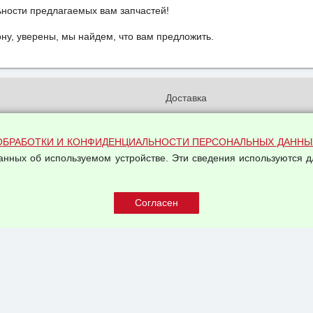
ьности предлагаемых вам запчастей!
у, уверены, мы найдем, что вам предложить.
и
Доставка
бработки и конфиденциальности
Вакансии
ых данных
Оплата и возвраты
ОБРАБОТКИ И КОНФИДЕНЦИАЛЬНОСТИ ПЕРСОНАЛЬНЫХ ДАННЫ
на обработку персональных
Арендодателям
данных об используемом устройстве. Эти сведения используются д
Написать письмо Руководству
овой купли-продажи
оферта