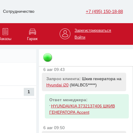
+7 (495) 150-18-88
Сотрудничество
6 авг 09:27
Запрос клиента:
Фильтр масляный
на
Haval M6
(LGWEF4*****)
Зарегистрироваться
Войти
Заказы
Гараж
Ответ менеджера:
-
HAVAL 1017100EG01 Фильтр
масляный Haval Jolion, H2, H6
6 авг 09:43
Запрос клиента:
Шкив генератора на
Hyundai i20
(MALBC5*****)
1
Ответ менеджера:
-
HYUNDAI/KIA 3732137406 ШКИВ
ГЕНЕРАТОРА Accent
6 авг 09:50