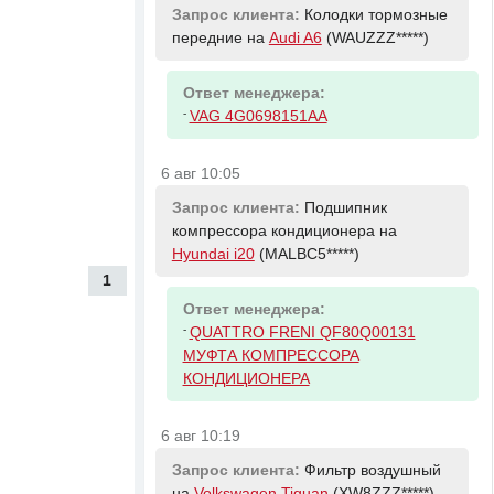
Запрос клиента:
Колодки тормозные
передние на
Audi A6
(WAUZZZ*****)
Ответ менеджера:
-
VAG 4G0698151AA
6 авг 10:05
Запрос клиента:
Подшипник
компрессора кондиционера на
Hyundai i20
(MALBC5*****)
1
Ответ менеджера:
-
QUATTRO FRENI QF80Q00131
МУФТА КОМПРЕССОРА
КОНДИЦИОНЕРА
6 авг 10:19
Запрос клиента:
Фильтр воздушный
на
Volkswagen Tiguan
(XW8ZZZ*****)