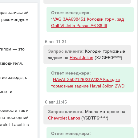
дов запчастей
Ответ менеджера:
-
VAG 3AA698451 Колодки торм. зад
 рекомендуем
Golf VI Jetta Passat A6.S6 III
6 авг 11:31
отипом — это
Запрос клиента:
Колодки тормозные
задние на
Haval Jolion
(XZGEE0*****)
изводителя,
Ответ менеджера:
ие заводы, с
-
HAVAL 3502126XGW02A Колодки
тормозные задние Haval Jolion 2WD
мых, и
6 авг 11:45
тоимости так и
Запрос клиента:
Масло моторное на
 на последний
Chevrolet Lanos
(Y6DTF6*****)
let Lacetti в
Ответ менеджера: