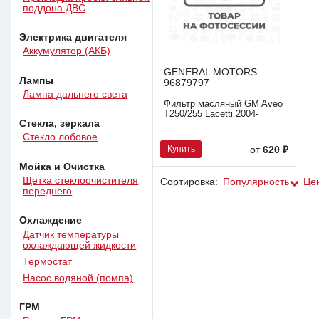
поддона ДВС
Электрика двигателя
Аккумулятор (АКБ)
GENERAL MOTORS
Лампы
96879797
Лампа дальнего света
Фильтр масляный GM Aveo
T250/255 Lacetti 2004-
Стекла, зеркала
Стекло лобовое
Купить
от
620 ₽
Мойка и Очистка
Щетка стеклоочистителя
Сортировка:
Популярность
Це
переднего
Охлаждение
Датчик температуры
охлаждающей жидкости
Термостат
Насос водяной (помпа)
ГРМ