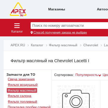
Магазины
Автос
Поиск по номеру автозапчасти
Каталог
Способ получения заказа не выбран
APEX.RU
Каталог
Фильтр масляный
Chevrolet
La
Фильтр масляный на Chevrolet Lacetti I
Запчасти для ТО
Сортировка:
Популярность
Це
Свеча зажигания
Фильтр воздушный
Фильтр масляный
Фильтр салона
Фильтр топливный
Прокладка пробки сливной