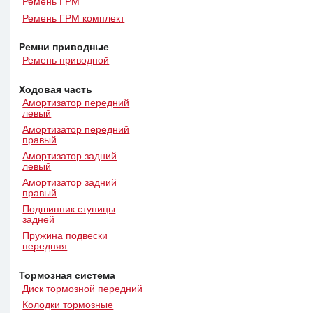
Ремень ГРМ
Ремень ГРМ комплект
Ремни приводные
Ремень приводной
Ходовая часть
Амортизатор передний
левый
Амортизатор передний
правый
Амортизатор задний
левый
Амортизатор задний
правый
Подшипник ступицы
задней
Пружина подвески
передняя
Тормозная система
Диск тормозной передний
Колодки тормозные