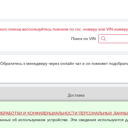
ного поиска воспользуйтесь поиском по гос. номеру или VIN номер
Поиск по VIN
Обратитесь к менеджеру через онлайн чат и он поможет подобрать
и
Доставка
бработки и конфиденциальности
Вакансии
ых данных
Оплата и возвраты
ОБРАБОТКИ И КОНФИДЕНЦИАЛЬНОСТИ ПЕРСОНАЛЬНЫХ ДАННЫ
на обработку персональных
Арендодателям
данных об используемом устройстве. Эти сведения используются д
Написать письмо Руководству