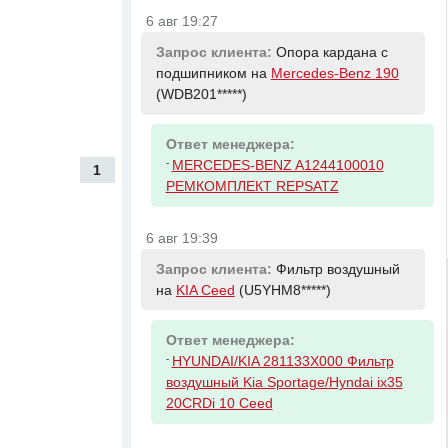
6 авг 19:27
Запрос клиента:
Опора кардана с
подшипником на
Mercedes-Benz 190
(WDB201*****)
Ответ менеджера:
-
MERCEDES-BENZ A1244100010
1
РЕМКОМПЛЕКТ REPSATZ
6 авг 19:39
Запрос клиента:
Фильтр воздушный
на
KIA Ceed
(U5YHM8*****)
Ответ менеджера:
-
HYUNDAI/KIA 281133X000 Фильтр
воздушный Kia Sportage/Hyndai ix35
20CRDi 10 Ceed