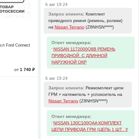
6 авг 19:24
Запрос клиента:
Комплект
приводного ремня (ремень, ролики)
на
Nissan Terrano
(Z8NHSN*****)
Ответ менеджера:
сл Ford Connect
-
NISSAN 1172000Q8B РЕМЕНЬ
ПРИВОДНОЙ. С ДЛИННОЙ
НАРУЖНОЙ ОКР
от
1 740 ₽
6 авг 19:24
Запрос клиента:
Ремкомплект цепи
ГРМ + натяжитель + успокоитель на
Nissan Terrano
(Z8NHSN*****)
Ответ менеджера:
-
NISSAN 130C100QAA КОМПЛЕКТ
ЦЕПИ ПРИВОДА ГРМ (ЦЕПЬ 1 ШТ.. У