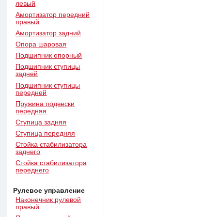
левый
Амортизатор передний
правый
Амортизатор задний
Опора шаровая
Подшипник опорный
Подшипник ступицы
задней
Подшипник ступицы
передней
Пружина подвески
передняя
Ступица задняя
Ступица передняя
Стойка стабилизатора
заднего
Стойка стабилизатора
переднего
Рулевое управление
Наконечник рулевой
правый