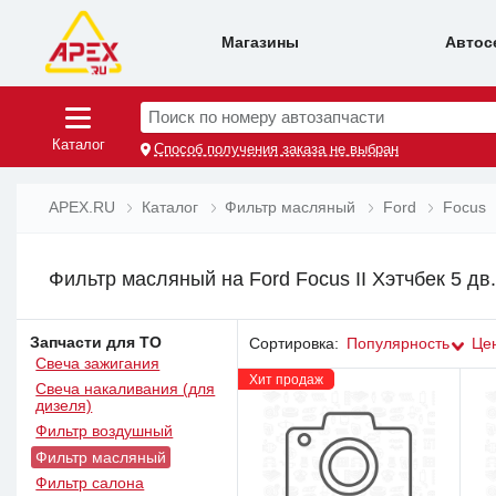
Магазины
Автос
Поиск по номеру автозапчасти
Каталог
Способ получения заказа не выбран
APEX.RU
Каталог
Фильтр масляный
Ford
Focus
Фильтр масляный на Ford Focus II Хэтчбек 5 дв.
Запчасти для ТО
Сортировка:
Популярность
Це
Свеча зажигания
Хит продаж
Свеча накаливания (для
дизеля)
Фильтр воздушный
Фильтр масляный
Фильтр салона