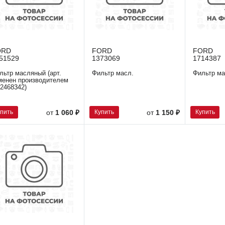
ORD
FORD
FORD
51529
1373069
1714387
льтр масляный (арт.
Фильтр масл.
Фильтр ма
менен производителем
 2468342)
упить
Купить
Купить
от
1 060 ₽
от
1 150 ₽