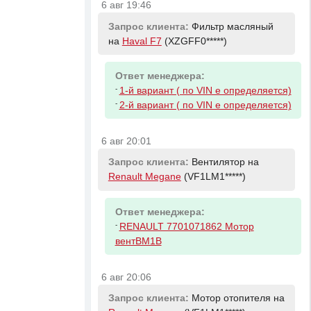
6 авг 19:46
Запрос клиента:
Фильтр масляный
на
Haval F7
(XZGFF0*****)
Ответ менеджера:
-
1-й вариант ( по VIN е определяется)
-
2-й вариант ( по VIN е определяется)
6 авг 20:01
Запрос клиента:
Вентилятор на
Renault Megane
(VF1LM1*****)
Ответ менеджера:
-
RENAULT 7701071862 Мотор
вентBM1B
6 авг 20:06
Запрос клиента:
Мотор отопителя на