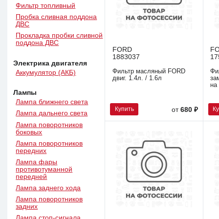
Фильтр топливный
Пробка сливная поддона
ДВС
Прокладка пробки сливной
поддона ДВС
FORD
F
1883037
17
Электрика двигателя
Фильтр масляный FORD
Фи
Аккумулятор (АКБ)
двиг. 1.4л. / 1.6л
за
на
Лампы
Лампа ближнего света
Купить
К
от
680 ₽
Лампа дальнего света
Лампа поворотников
боковых
Лампа поворотников
передних
Лампа фары
противотуманной
передней
Лампа заднего хода
Лампа поворотников
задних
Лампа стоп-сигнала