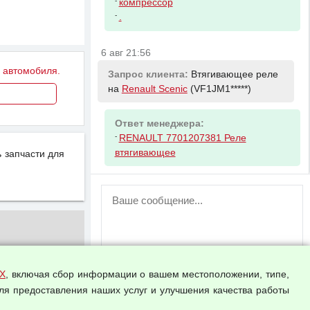
-
компрессор
-
.
6 авг 21:56
у автомобиля.
Запрос клиента:
Втягивающее реле
на
Renault Scenic
(VF1JM1*****)
Ответ менеджера:
-
RENAULT 7701207381 Реле
втягивающее
 запчасти для
ВНИМАНИЕ!
Возможность отправлять сообщения
для незарегистрированных
пользователей временно отключена!
Зарегистрируйтесь или войдите в свой
аккаунт.
Х
, включая сбор информации о вашем местоположении, типе,
ля предоставления наших услуг и улучшения качества работы