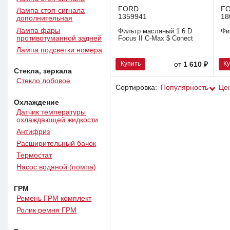
FORD
F
Лампа стоп-сигнала
1359941
18
дополнительная
Лампа фары
Фильтр масляный 1 6 D
Фи
противотуманной задней
Focus II C-Max $ Сonect
Лампа подсветки номера
Купить
К
от
1 610 ₽
Стекла, зеркала
Стекло лобовое
Сортировка:
Популярность
Це
Охлаждение
Датчик температуры
охлаждающей жидкости
Антифриз
Расширительный бачок
Термостат
Насос водяной (помпа)
ГРМ
Ремень ГРМ комплект
Ролик ремня ГРМ