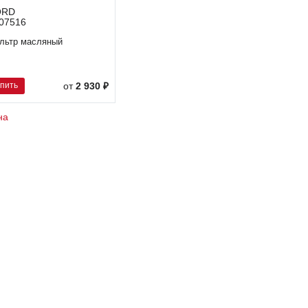
ORD
07516
льтр масляный
упить
от
2 930 ₽
на