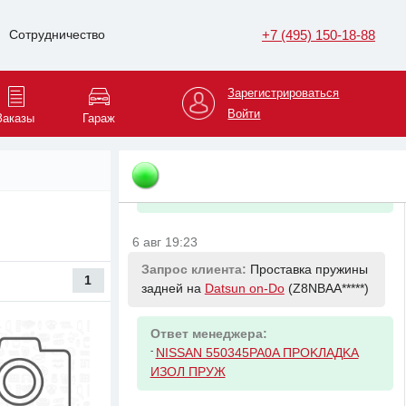
+7 (495) 150-18-88
Сотрудничество
6 авг 19:23
Запрос клиента:
Пыльник
амортизатора заднего на
Зарегистрироваться
Datsun on-Do
(Z8NBAA*****)
Войти
Заказы
Гараж
Ответ менеджера:
-
NISSAN 552405PA0E Буфер хода
сжатия
6 авг 19:23
Запрос клиента:
Проставка пружины
1
задней на
Datsun on-Do
(Z8NBAA*****)
Ответ менеджера:
-
NISSAN 550345PA0A ПPOKЛAДKA
ИЗOЛ ПPУЖ