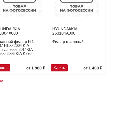
UNDAI/KIA
HYUNDAI/KIA
3304X000
263104A000
сляный фильтр H-1
Фильтр масляный
07-H100 2004-KIA
rnival 2006-2014KIA
500 2006-KIA K270
упить
Купить
от
1 980 ₽
от
1 460 ₽
на