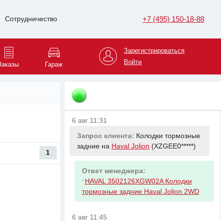
6 авг 10:59
+7 (495) 150-18-88
Сотрудничество
Запрос клиента:
Колодки тормозные
задние на
Nissan Qashqai
(Z8NFBA*****)
Зарегистрироваться
Войти
Заказы
Гараж
Ответ менеджера:
-
NISSAN D40604EA0A Колодки
тормозные зад J11E T32
6 авг 11:31
Запрос клиента:
Колодки тормозные
задние на
Haval Jolion
(XZGEE0*****)
1
Ответ менеджера:
-
HAVAL 3502126XGW02A Колодки
тормозные задние Haval Jolion 2WD
6 авг 11:45