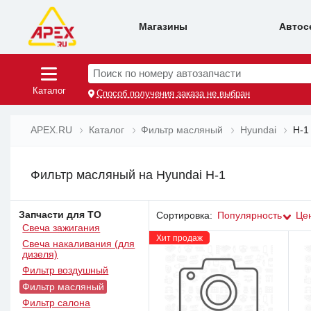
Магазины
Автос
Поиск по номеру автозапчасти
Каталог
Способ получения заказа не выбран
APEX.RU
Каталог
Фильтр масляный
Hyundai
H-1
Фильтр масляный на Hyundai H-1
Запчасти для ТО
Сортировка:
Популярность
Це
Свеча зажигания
Хит продаж
Свеча накаливания (для
дизеля)
Фильтр воздушный
Фильтр масляный
Фильтр салона