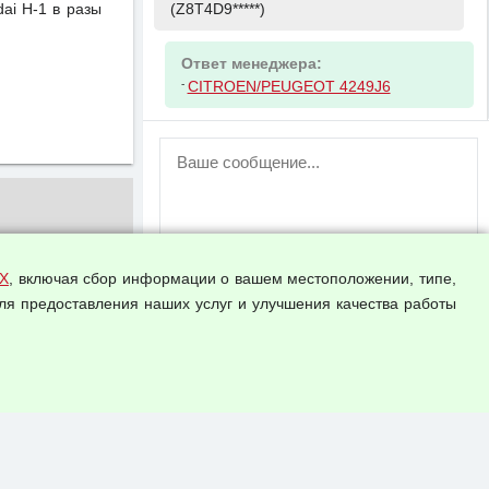
(Z8T4D9*****)
ai H-1 в разы
Ответ менеджера:
-
CITROEN/PEUGEOT 4249J6
ВНИМАНИЕ!
Возможность отправлять сообщения
для незарегистрированных
пользователей временно отключена!
Зарегистрируйтесь или войдите в свой
аккаунт.
Х
, включая сбор информации о вашем местоположении, типе,
ля предоставления наших услуг и улучшения качества работы
Прикрепить