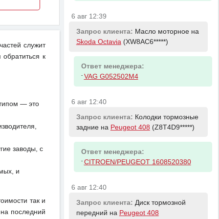
6 авг 12:39
Запрос клиента:
Масло моторное на
Skoda Octavia
(XW8AC6*****)
частей служит
 обратиться к
Ответ менеджера:
-
VAG G052502M4
6 авг 12:40
отипом — это
Запрос клиента:
Колодки тормозные
изводителя,
задние на
Peugeot 408
(Z8T4D9*****)
ие заводы, с
Ответ менеджера:
-
CITROEN/PEUGEOT 1608520380
мых, и
6 авг 12:40
тоимости так и
Запрос клиента:
Диск тормозной
 на последний
передний на
Peugeot 408