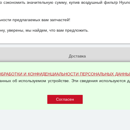
о сэкономить значительную сумму, купив воздушный фильтр Hyund
ьности предлагаемых вам запчастей!
у, уверены, мы найдем, что вам предложить.
и
Доставка
бработки и конфиденциальности
Вакансии
ых данных
Оплата и возвраты
ОБРАБОТКИ И КОНФИДЕНЦИАЛЬНОСТИ ПЕРСОНАЛЬНЫХ ДАННЫ
на обработку персональных
данных об используемом устройстве. Эти сведения используются д
Арендодателям
Написать письмо Руководству
овой купли-продажи
оферта