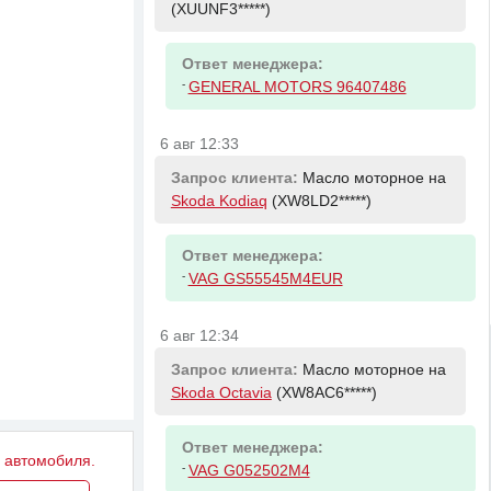
(XUUNF3*****)
Ответ менеджера:
-
GENERAL MOTORS 96407486
6 авг 12:33
Запрос клиента:
Масло моторное на
Skoda Kodiaq
(XW8LD2*****)
Ответ менеджера:
-
VAG GS55545M4EUR
6 авг 12:34
Запрос клиента:
Масло моторное на
Skoda Octavia
(XW8AC6*****)
Ответ менеджера:
у автомобиля.
-
VAG G052502M4