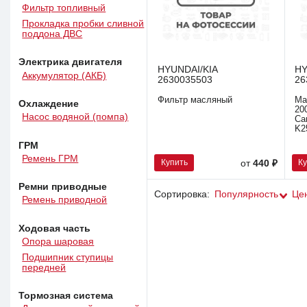
Фильтр топливный
Прокладка пробки сливной
поддона ДВС
Электрика двигателя
HYUNDAI/KIA
HY
Аккумулятор (АКБ)
2630035503
26
Фильтр масляный
Ма
Охлаждение
20
Насос водяной (помпа)
Ca
K2
ГРМ
Ремень ГРМ
Купить
К
от
440 ₽
Ремни приводные
Сортировка:
Популярность
Це
Ремень приводной
Ходовая часть
Опора шаровая
Подшипник ступицы
передней
Тормозная система