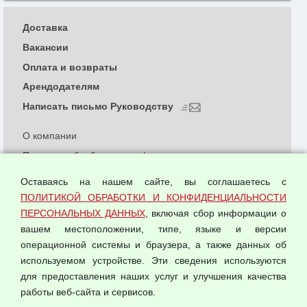
Доставка
Вакансии
Оплата и возвраты
Арендодателям
Написать письмо Руководству
О компании
Политика обработки и конфиденциальности
персональных данных
Оставаясь на нашем сайте, вы соглашаетесь с
Согласием на обработку персональных данных
ПОЛИТИКОЙ ОБРАБОТКИ И КОНФИДЕНЦИАЛЬНОСТИ
Оферта оптовой купли-продажи
ПЕРСОНАЛЬНЫХ ДАННЫХ
, включая сбор информации о
Публичная оферта
вашем местоположении, типе, языке и версии
операционной системы и браузера, а также данных об
используемом устройстве. Эти сведения используются
для предоставления наших услуг и улучшения качества
© 2026 ООО "Феникс"
работы веб-сайта и сервисов.
Все права защищены.