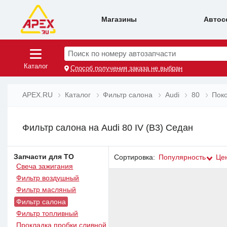
Магазины
Автос
Поиск по номеру автозапчасти
Каталог
Способ получения заказа не выбран
APEX.RU
Каталог
Фильтр салона
Audi
80
Поко
Фильтр салона на Audi 80 IV (B3) Седан
Запчасти для ТО
Сортировка:
Популярность
Це
Свеча зажигания
Фильтр воздушный
Фильтр масляный
Фильтр салона
Фильтр топливный
Прокладка пробки сливной