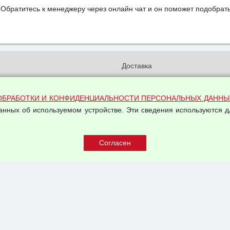
Обратитесь к менеджеру через онлайн чат и он поможет подобрать
и
Доставка
бработки и конфиденциальности
Вакансии
ых данных
Оплата и возвраты
ОБРАБОТКИ И КОНФИДЕНЦИАЛЬНОСТИ ПЕРСОНАЛЬНЫХ ДАННЫ
на обработку персональных
данных об используемом устройстве. Эти сведения используются д
Арендодателям
Написать письмо Руководству
овой купли-продажи
оферта