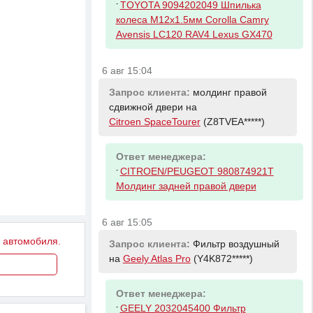
-
TOYOTA 9094202049 Шпилька
колеса M12x1.5мм Corolla Camry
Avensis LC120 RAV4 Lexus GX470
6 авг 15:04
Запрос клиента:
молдинг правой
сдвижной двери на
Citroen SpaceTourer
(Z8TVEA*****)
Ответ менеджера:
-
CITROEN/PEUGEOT 980874921T
Молдинг задней правой двери
6 авг 15:05
у автомобиля.
Запрос клиента:
Фильтр воздушный
на
Geely Atlas Pro
(Y4K872*****)
Ответ менеджера:
-
GEELY 2032045400 Фильтр