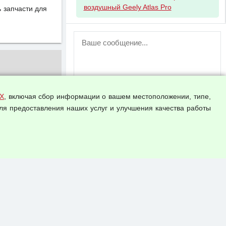
воздушный Geely Atlas Pro
 запчасти для
ВНИМАНИЕ!
Возможность отправлять сообщения
для незарегистрированных
пользователей временно отключена!
Зарегистрируйтесь или войдите в свой
аккаунт.
Х
, включая сбор информации о вашем местоположении, типе,
ля предоставления наших услуг и улучшения качества работы
Прикрепить