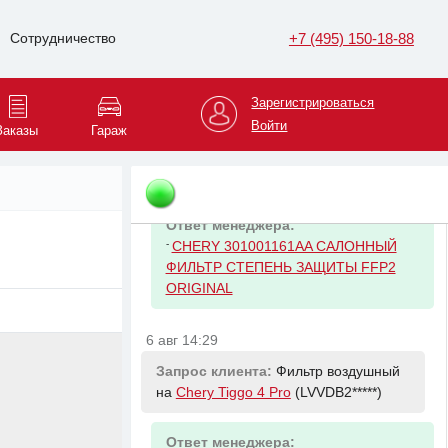
Ответ менеджера:
-
CHERY 4801012010 Фильтр
+7 (495) 150-18-88
Сотрудничество
масляный CHERY (Tiggo 4/7/8) EXEED
(LX. TXL. VX)
Зарегистрироваться
6 авг 14:29
Войти
Заказы
Гараж
Запрос клиента:
Фильтр салона на
Chery Tiggo 4 Pro
(LVVDB2*****)
Ответ менеджера:
-
CHERY 301001161AA САЛОННЫЙ
ФИЛЬТР СТЕПЕНЬ ЗАЩИТЫ FFP2
ORIGINAL
6 авг 14:29
Запрос клиента:
Фильтр воздушный
на
Chery Tiggo 4 Pro
(LVVDB2*****)
Ответ менеджера: