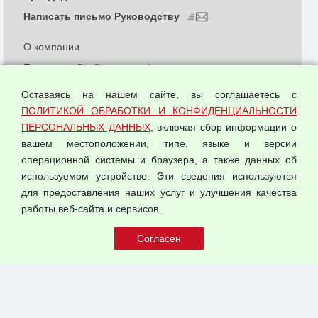
Написать письмо Руководству
О компании
Политика обработки и конфиденциальности
персональных данных
Оставаясь на нашем сайте, вы соглашаетесь с
Согласием на обработку персональных данных
ПОЛИТИКОЙ ОБРАБОТКИ И КОНФИДЕНЦИАЛЬНОСТИ
Оферта оптовой купли-продажи
ПЕРСОНАЛЬНЫХ ДАННЫХ
, включая сбор информации о
Публичная оферта
вашем местоположении, типе, языке и версии
операционной системы и браузера, а также данных об
используемом устройстве. Эти сведения используются
для предоставления наших услуг и улучшения качества
© 2026 ООО "Феникс"
работы веб-сайта и сервисов.
Все права защищены.