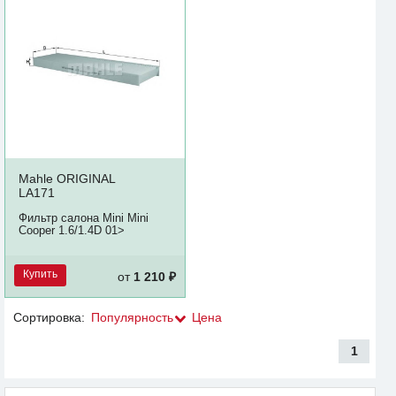
Mahle ORIGINAL
LA171
Фильтр салона Mini Mini
Cooper 1.6/1.4D 01>
Купить
от
1 210 ₽
Сортировка:
Популярность
Цена
1