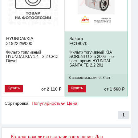
HYUNDAI/KIA
Sakura
319222W000
FC19070
Фильтр топливный
Фильтр топливный KIA
HYUNDAI.KIA 1.4 - 2.2 CRDI
SORENTO 2.5 2006 - по
Diesel
наст. время HYUNDAI
SANTA FE 2.2 201
В вашем магазине:
3 шт.
Купить
Купить
от
2 110 ₽
от
1 560 ₽
Сортировка:
Популярность
Цена
1
Каталог находится в стадии заполнения. Для