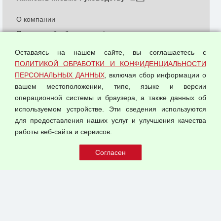
О компании
Политика обработки и конфиденциальности
персональных данных
Оставаясь на нашем сайте, вы соглашаетесь с
Согласием на обработку персональных данных
ПОЛИТИКОЙ ОБРАБОТКИ И КОНФИДЕНЦИАЛЬНОСТИ
Оферта оптовой купли-продажи
ПЕРСОНАЛЬНЫХ ДАННЫХ
, включая сбор информации о
Публичная оферта
вашем местоположении, типе, языке и версии
операционной системы и браузера, а также данных об
используемом устройстве. Эти сведения используются
для предоставления наших услуг и улучшения качества
© 2026 ООО "Феникс"
работы веб-сайта и сервисов.
Все права защищены.