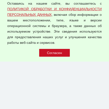
Оставаясь на нашем сайте, вы соглашаетесь с
Согласием на обработку персональных данных
ПОЛИТИКОЙ ОБРАБОТКИ И КОНФИДЕНЦИАЛЬНОСТИ
Оферта оптовой купли-продажи
ПЕРСОНАЛЬНЫХ ДАННЫХ
, включая сбор информации о
Публичная оферта
вашем местоположении, типе, языке и версии
операционной системы и браузера, а также данных об
используемом устройстве. Эти сведения используются
для предоставления наших услуг и улучшения качества
© 2026 ООО "Феникс"
работы веб-сайта и сервисов.
Все права защищены.