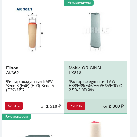
Рекомендуем
Filtron
Mahle ORIGINAL
AK3621
LX818
Фильтр воздушный BMW
Фильтр воздушный BMW
Serie 3 (E46) (E90) Serie 5
E38/E39/E46/E60/E65/E90/X3/X5
(E39) M57
2.5D-3.0D 99>
Купить
Купить
от
1 510 ₽
от
2 360 ₽
Рекомендуем