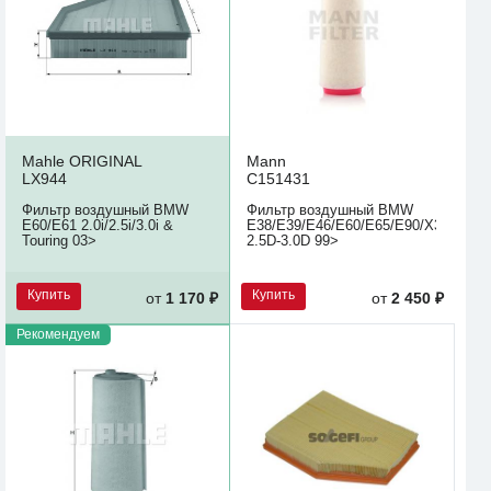
Mahle ORIGINAL
Mann
LX944
C151431
Фильтр воздушный BMW
Фильтр воздушный BMW
E60/E61 2.0i/2.5i/3.0i &
E38/E39/E46/E60/E65/E90/X3/X5
Touring 03>
2.5D-3.0D 99>
Купить
Купить
от
1 170 ₽
от
2 450 ₽
Рекомендуем