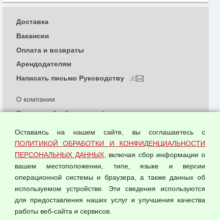
Доставка
Вакансии
Оплата и возвраты
Арендодателям
Написать письмо Руководству
О компании
Политика обработки и конфиденциальности
персональных данных
Оставаясь на нашем сайте, вы соглашаетесь с
Согласием на обработку персональных данных
ПОЛИТИКОЙ ОБРАБОТКИ И КОНФИДЕНЦИАЛЬНОСТИ
Оферта оптовой купли-продажи
ПЕРСОНАЛЬНЫХ ДАННЫХ
, включая сбор информации о
Публичная оферта
вашем местоположении, типе, языке и версии
операционной системы и браузера, а также данных об
используемом устройстве. Эти сведения используются
для предоставления наших услуг и улучшения качества
© 2026 ООО "Феникс"
работы веб-сайта и сервисов.
Все права защищены.