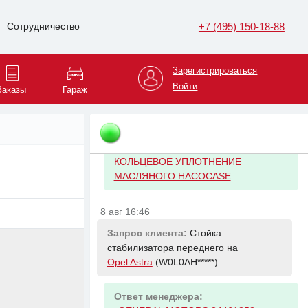
выпускной трубы 67мм
+7 (495) 150-18-88
Сотрудничество
8 авг 16:46
Запрос клиента:
Прокладка
Зарегистрироваться
масляного насоса на
Opel Astra
Войти
Заказы
Гараж
(W0L0AH*****)
Ответ менеджера:
-
GENERAL MOTORS 646299
КОЛЬЦЕВОЕ УПЛОТНЕНИЕ
МАСЛЯНОГО НАСОСАSE
8 авг 16:46
Запрос клиента:
Стойка
стабилизатора переднего на
Opel Astra
(W0L0AH*****)
Ответ менеджера: