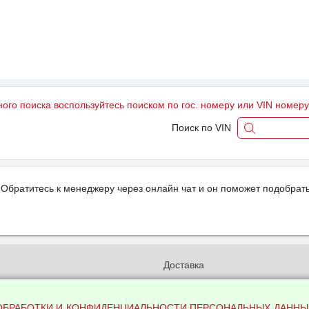
ного поиска воспользуйтесь поиском по гос. номеру или VIN номер
Поиск по VIN
Обратитесь к менеджеру через онлайн чат и он поможет подобрать
и
Доставка
бработки и конфиденциальности
Вакансии
ых данных
Оплата и возвраты
ОБРАБОТКИ И КОНФИДЕНЦИАЛЬНОСТИ ПЕРСОНАЛЬНЫХ ДАННЫ