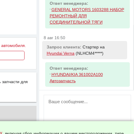
Ответ менеджера:
-
GENERAL MOTORS 1603288 НАБОР
РЕМОНТНЫЙ ДЛЯ
СОЕДИНИТЕЛЬНОЙ ТЯГИ
8 авг 16:50
у автомобиля.
Запрос клиента:
Стартер на
Hyundai Verna
(NLHCM4*****)
Ответ менеджера:
-
HYUNDAI/KIA 361002A100
Автозапчасть
 запчасти для
ВНИМАНИЕ!
Возможность отправлять сообщения
для незарегистрированных
пользователей временно отключена!
Зарегистрируйтесь или войдите в свой
аккаунт.
Х
, включая сбор информации о вашем местоположении, типе,