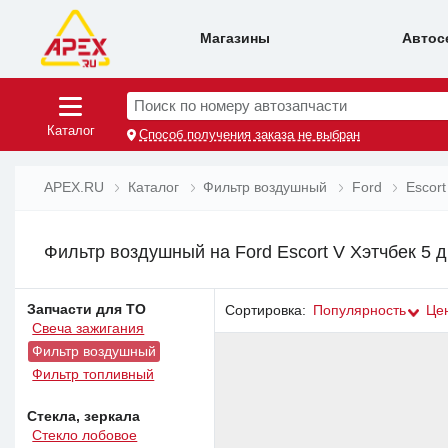
Магазины
Автос
Поиск по номеру автозапчасти
Каталог
Способ получения заказа не выбран
APEX.RU
Каталог
Фильтр воздушный
Ford
Escort
Фильтр воздушный на Ford Escort V Хэтчбек 5 д
Запчасти для ТО
Сортировка:
Популярность
Це
Свеча зажигания
Фильтр воздушный
Фильтр топливный
Стекла, зеркала
Стекло лобовое