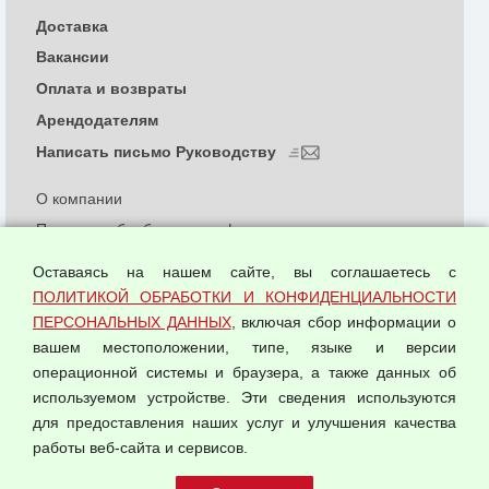
Доставка
Вакансии
Оплата и возвраты
Арендодателям
Написать письмо Руководству
О компании
Политика обработки и конфиденциальности
персональных данных
Оставаясь на нашем сайте, вы соглашаетесь с
Согласием на обработку персональных данных
ПОЛИТИКОЙ ОБРАБОТКИ И КОНФИДЕНЦИАЛЬНОСТИ
Оферта оптовой купли-продажи
ПЕРСОНАЛЬНЫХ ДАННЫХ
, включая сбор информации о
Публичная оферта
вашем местоположении, типе, языке и версии
операционной системы и браузера, а также данных об
используемом устройстве. Эти сведения используются
для предоставления наших услуг и улучшения качества
© 2026 ООО "Феникс"
работы веб-сайта и сервисов.
Все права защищены.