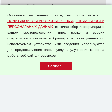
Политика обработки и конфиденциальности
персональных данных
Оставаясь на нашем сайте, вы соглашаетесь с
Согласием на обработку персональных данных
ПОЛИТИКОЙ ОБРАБОТКИ И КОНФИДЕНЦИАЛЬНОСТИ
Оферта оптовой купли-продажи
ПЕРСОНАЛЬНЫХ ДАННЫХ
, включая сбор информации о
Публичная оферта
вашем местоположении, типе, языке и версии
операционной системы и браузера, а также данных об
используемом устройстве. Эти сведения используются
для предоставления наших услуг и улучшения качества
© 2026 ООО "Феникс"
работы веб-сайта и сервисов.
Все права защищены.