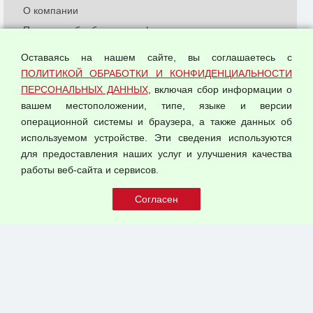
О компании
Политика обработки и конфиденциальности
персональных данных
Оставаясь на нашем сайте, вы соглашаетесь с
Согласием на обработку персональных данных
ПОЛИТИКОЙ ОБРАБОТКИ И КОНФИДЕНЦИАЛЬНОСТИ
Оферта оптовой купли-продажи
ПЕРСОНАЛЬНЫХ ДАННЫХ
, включая сбор информации о
Публичная оферта
вашем местоположении, типе, языке и версии
операционной системы и браузера, а также данных об
используемом устройстве. Эти сведения используются
для предоставления наших услуг и улучшения качества
© 2026 ООО "Феникс"
работы веб-сайта и сервисов.
Все права защищены.