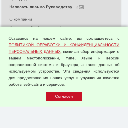
Написать письмо Руководству
О компании
Политика обработки и конфиденциальности
персональных данных
Оставаясь на нашем сайте, вы соглашаетесь с
Согласием на обработку персональных данных
ПОЛИТИКОЙ ОБРАБОТКИ И КОНФИДЕНЦИАЛЬНОСТИ
Оферта оптовой купли-продажи
ПЕРСОНАЛЬНЫХ ДАННЫХ
, включая сбор информации о
Публичная оферта
вашем местоположении, типе, языке и версии
операционной системы и браузера, а также данных об
используемом устройстве. Эти сведения используются
для предоставления наших услуг и улучшения качества
© 2026 ООО "Феникс"
работы веб-сайта и сервисов.
Все права защищены.