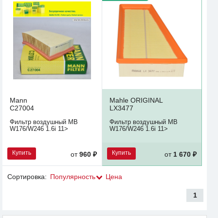
Mann
Mahle ORIGINAL
C27004
LX3477
Фильтр воздушный MB
Фильтр воздушный MB
W176/W246 1.6i 11>
W176/W246 1.6i 11>
Купить
Купить
от
960 ₽
от
1 670 ₽
Сортировка:
Популярность
Цена
1