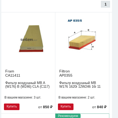
1
Fram
Filtron
CA11411
AP0355
Фильтр воздушный MB A
Фильтр воздушный MB
(W176) B (W246) CLA (C117)
W176 1620i 12W246 16i 11
В вашем магазине:
3 шт.
В вашем магазине:
2 шт.
Купить
Купить
от
850 ₽
от
840 ₽
Рекомендуем