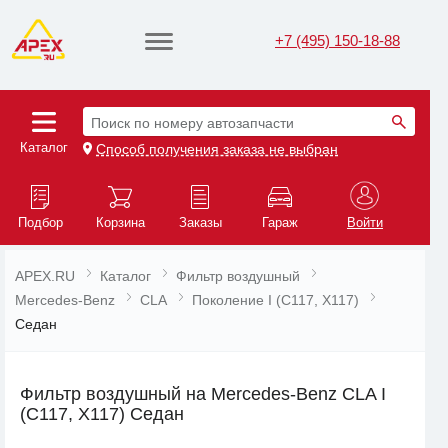
+7 (495) 150-18-88
Поиск по номеру автозапчасти
Каталог
Способ получения заказа не выбран
Подбор
Корзина
Заказы
Гараж
Войти
APEX.RU
Каталог
Фильтр воздушный
Mercedes-Benz
CLA
Поколение I (C117, X117)
Седан
Фильтр воздушный на Mercedes-Benz CLA I
(C117, X117) Седан