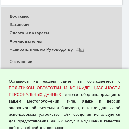
Доставка
Вакансии
Оплата и возвраты
Арендодателям
Написать письмо Руководству
О компании
Политика обработки и конфиденциальности
персональных данных
Оставаясь на нашем сайте, вы соглашаетесь с
Согласием на обработку персональных данных
ПОЛИТИКОЙ ОБРАБОТКИ И КОНФИДЕНЦИАЛЬНОСТИ
Оферта оптовой купли-продажи
ПЕРСОНАЛЬНЫХ ДАННЫХ
, включая сбор информации о
Публичная оферта
вашем местоположении, типе, языке и версии
операционной системы и браузера, а также данных об
используемом устройстве. Эти сведения используются
для предоставления наших услуг и улучшения качества
© 2026 ООО "Феникс"
работы веб-сайта и сервисов.