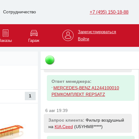
+7 (495) 150-18-88
Сотрудничество
Ответ менеджера:
-
NISSAN 130C100QAA КОМПЛЕКТ
ЦЕПИ ПРИВОДА ГРМ (ЦЕПЬ 1 ШТ.. У
Зарегистрироваться
Войти
Заказы
Гараж
6 авг 19:27
Запрос клиента:
Опора кардана с
подшипником на
Mercedes-Benz 190
(WDB201*****)
Ответ менеджера:
-
MERCEDES-BENZ A1244100010
РЕМКОМПЛЕКТ REPSATZ
1
6 авг 19:39
Запрос клиента:
Фильтр воздушный
на
KIA Ceed
(U5YHM8*****)