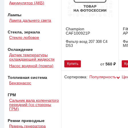
Аккумулятор (АКБ)
Лампы
Лампа дальнего света
Champion
Fil
Стекла, зеркала
CAF100921P
AP
Стекло лобовое
Фильтр возд 207 308 C4
Фи
DS3
MI
Охлаждение
Датчик температуры
охлаждающей жидкости
Купить
К
от
560 ₽
Насос водяной (помпа)
Сортировка:
Популярность
Це
Топливная система
Бензонасос
ГРМ
Сальник вала коленчатого
передний (со стороны
ГРМ)
Ремни приводные
Ремень генератора