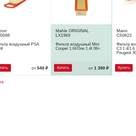
tron
Mahle ORIGINAL
Mann
0588
LX1969
C50822
льтр воздушный PSA
Фильтр воздушный Mini
Фильтр во
NI
Cooper 1.6I/One 1.4I 06>
C3 1.4/1.6
Peugeot 30
упить
Купить
Купить
от
540 ₽
от
1 390 ₽
на