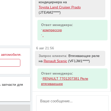
кондицирнера на
Toyota Land Cruiser Prado
(JTEAM2*****)
Ответ менеджера:
-
компрессор
-
.
6 авг 21:56
у автомобиля.
Запрос клиента:
Втягивающее реле
на
Renault Scenic
(VF1JM1*****)
Ответ менеджера:
-
RENAULT 7701207381 Реле
втягивающее
 запчасти для
ВНИМАНИЕ!
Возможность отправлять сообщения