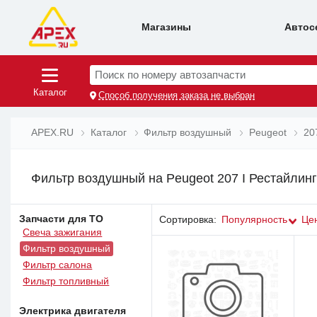
Магазины
Автос
Поиск по номеру автозапчасти
Каталог
Способ получения заказа не выбран
APEX.RU
Каталог
Фильтр воздушный
Peugeot
20
Фильтр воздушный на Peugeot 207 I Рестайлин
Запчасти для ТО
Сортировка:
Популярность
Це
Свеча зажигания
Фильтр воздушный
Фильтр салона
Фильтр топливный
Электрика двигателя