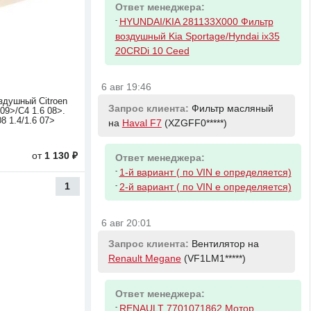
Ответ менеджера:
-
HYUNDAI/KIA 281133X000 Фильтр
воздушный Kia Sportage/Hyndai ix35
20CRDi 10 Ceed
6 авг 19:46
здушный Citroen
Запрос клиента:
Фильтр масляный
 09>/C4 1.6 08>.
8 1.4/1.6 07>
на
Haval F7
(XZGFF0*****)
от
1 130 ₽
Ответ менеджера:
-
1-й вариант ( по VIN е определяется)
1
-
2-й вариант ( по VIN е определяется)
6 авг 20:01
Запрос клиента:
Вентилятор на
Renault Megane
(VF1LM1*****)
Ответ менеджера:
-
RENAULT 7701071862 Мотор