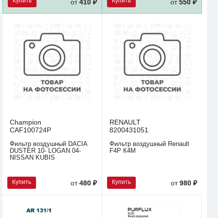
Купить
Купить
от
410 ₽
от
550 ₽
Champion
RENAULT
CAF100724P
8200431051
Фильтр воздушный DACIA
Фильтр воздушный Renault
DUSTER 10- LOGAN 04-
F4P К4M
NISSAN KUBIS
Купить
Купить
от
480 ₽
от
980 ₽