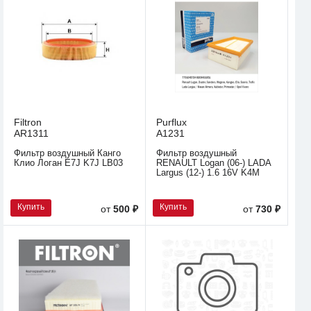
Filtron
Purflux
AR1311
A1231
Фильтр воздушный Канго
Фильтр воздушный
Клио Логан E7J K7J LB03
RENAULT Logan (06-) LADA
Largus (12-) 1.6 16V K4M
Купить
Купить
от
500 ₽
от
730 ₽