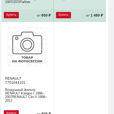
1007/207/Partner
Купить
Купить
от
650 ₽
от
1 480 ₽
RENAULT
7701044101
Воздушный фильтр
RENAULT Kangoo I 1996–
2007RENAULT Clio II 1998–
2012
Купить
от
970 ₽