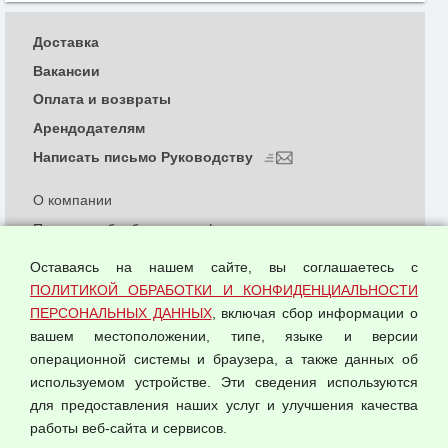
Доставка
Вакансии
Оплата и возвраты
Арендодателям
Написать письмо Руководству
О компании
Политика обработки и конфиденциальности
персональных данных
Оставаясь на нашем сайте, вы соглашаетесь с
Согласием на обработку персональных данных
ПОЛИТИКОЙ ОБРАБОТКИ И КОНФИДЕНЦИАЛЬНОСТИ
Оферта оптовой купли-продажи
ПЕРСОНАЛЬНЫХ ДАННЫХ
, включая сбор информации о
Публичная оферта
вашем местоположении, типе, языке и версии
операционной системы и браузера, а также данных об
используемом устройстве. Эти сведения используются
для предоставления наших услуг и улучшения качества
© 2026 ООО "Феникс"
работы веб-сайта и сервисов.
Все права защищены.