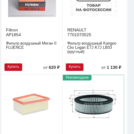
Filtron
RENAULT
AP1854
7701070525
Фильтр воздушный Меган II
Фильтр воздушный Kangoo
FLUENCE
Clio Logan E7J K7J LB03
(круглый)
Купить
Купить
от
620 ₽
от
1 130 ₽
Рекомендуем