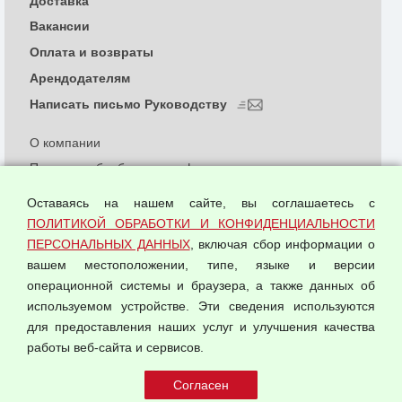
Доставка
Вакансии
Оплата и возвраты
Арендодателям
Написать письмо Руководству
О компании
Политика обработки и конфиденциальности
персональных данных
Оставаясь на нашем сайте, вы соглашаетесь с
Согласием на обработку персональных данных
ПОЛИТИКОЙ ОБРАБОТКИ И КОНФИДЕНЦИАЛЬНОСТИ
Оферта оптовой купли-продажи
ПЕРСОНАЛЬНЫХ ДАННЫХ
, включая сбор информации о
Публичная оферта
вашем местоположении, типе, языке и версии
операционной системы и браузера, а также данных об
используемом устройстве. Эти сведения используются
для предоставления наших услуг и улучшения качества
© 2026 ООО "Феникс"
работы веб-сайта и сервисов.
Все права защищены.