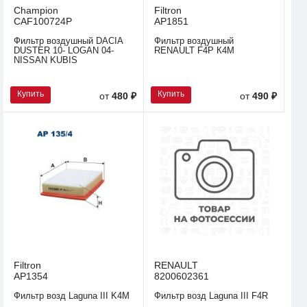
Champion
Filtron
CAF100724P
AP1851
Фильтр воздушный DACIA
Фильтр воздушный
DUSTER 10- LOGAN 04-
RENAULT F4P К4M
NISSAN KUBIS
Купить
Купить
от
480 ₽
от
490 ₽
Filtron
RENAULT
AP1354
8200602361
Фильтр возд Laguna III K4M
Фильтр возд Laguna III F4R