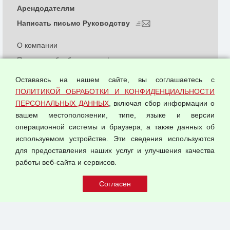
Арендодателям
Написать письмо Руководству
О компании
Политика обработки и конфиденциальности
персональных данных
Оставаясь на нашем сайте, вы соглашаетесь с
Согласием на обработку персональных данных
ПОЛИТИКОЙ ОБРАБОТКИ И КОНФИДЕНЦИАЛЬНОСТИ
Оферта оптовой купли-продажи
ПЕРСОНАЛЬНЫХ ДАННЫХ
, включая сбор информации о
Публичная оферта
вашем местоположении, типе, языке и версии
операционной системы и браузера, а также данных об
используемом устройстве. Эти сведения используются
для предоставления наших услуг и улучшения качества
© 2026 ООО "Феникс"
работы веб-сайта и сервисов.
Все права защищены.