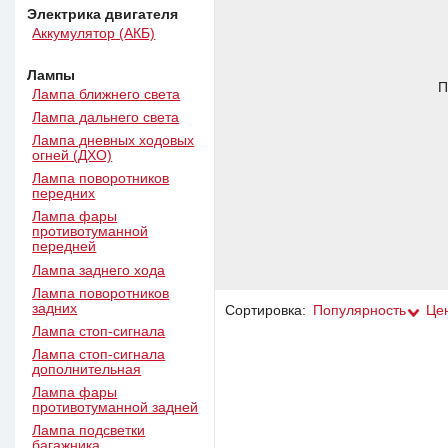
Электрика двигателя
Аккумулятор (АКБ)
Лампы
П
Лампа ближнего света
Лампа дальнего света
Лампа дневных ходовых
огней (ДХО)
Лампа поворотников
передних
Лампа фары
противотуманной
передней
Лампа заднего хода
Лампа поворотников
задних
Сортировка:
Популярность
Це
Лампа стоп-сигнала
Лампа стоп-сигнала
дополнительная
Лампа фары
противотуманной задней
Лампа подсветки
багажника