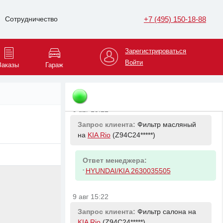
+7 (495) 150-18-88
Сотрудничество
9 авг 14:37
Запрос клиента:
Фильтр топливный
на
Volkswagen Passat
(WVWZZZ*****)
Зарегистрироваться
Войти
Заказы
Гараж
Ответ менеджера:
-
VAG 06L115562B
9 авг 15:22
Запрос клиента:
Фильтр масляный
на
KIA Rio
(Z94C24*****)
Ответ менеджера:
-
HYUNDAI/KIA 2630035505
9 авг 15:22
Запрос клиента:
Фильтр салона на
KIA Rio
(Z94C24*****)