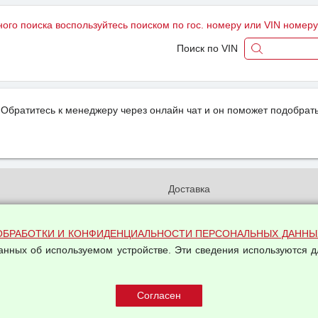
ного поиска воспользуйтесь поиском по гос. номеру или VIN номер
Поиск по VIN
Обратитесь к менеджеру через онлайн чат и он поможет подобрать
и
Доставка
бработки и конфиденциальности
Вакансии
ых данных
Оплата и возвраты
ОБРАБОТКИ И КОНФИДЕНЦИАЛЬНОСТИ ПЕРСОНАЛЬНЫХ ДАННЫ
на обработку персональных
Арендодателям
данных об используемом устройстве. Эти сведения используются д
Написать письмо Руководству
овой купли-продажи
оферта