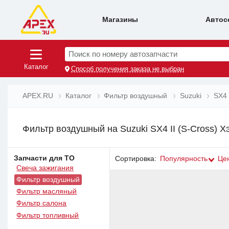
Магазины
Автос
Поиск по номеру автозапчасти
Каталог
Способ получения заказа не выбран
APEX.RU
Каталог
Фильтр воздушный
Suzuki
SX4
Фильтр воздушный на Suzuki SX4 II (S-Cross) Хэ
Запчасти для ТО
Сортировка:
Популярность
Це
Свеча зажигания
Фильтр воздушный
Фильтр масляный
Фильтр салона
Фильтр топливный