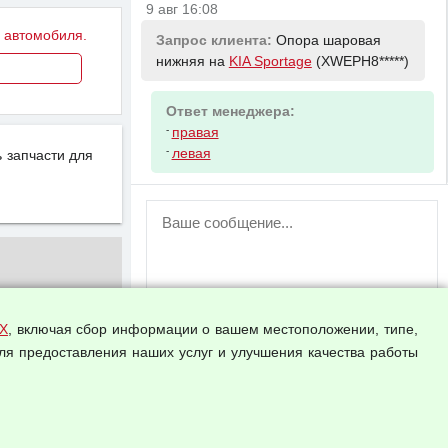
9 авг 16:08
у автомобиля.
Запрос клиента:
Опора шаровая
нижняя на
KIA Sportage
(XWEPH8*****)
Ответ менеджера:
-
правая
-
левая
 запчасти для
ВНИМАНИЕ!
Возможность отправлять сообщения
для незарегистрированных
пользователей временно отключена!
Зарегистрируйтесь или войдите в свой
аккаунт.
Х
, включая сбор информации о вашем местоположении, типе,
ля предоставления наших услуг и улучшения качества работы
Прикрепить