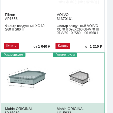
Filtron
VOLVO
AP1656
31370161
Фильтр воздушный XC 60
Фильтр воздушный VOLVO
S60 II S80 II
XC70 II 07-/XC60 08-/V70 III
07-/V60 10-/S80 II 06-/S60 I
Купить
Купить
от
1 040 ₽
от
1 210 ₽
Рекомендуем
Рекомендуем
Mahle ORIGINAL
Mahle ORIGINAL
LX15919
LX15932