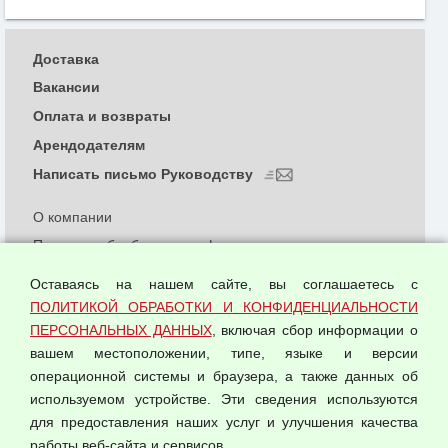
Доставка
Вакансии
Оплата и возвраты
Арендодателям
Написать письмо Руководству
О компании
Политика обработки и конфиденциальности
персональных данных
Оставаясь на нашем сайте, вы соглашаетесь с
Согласием на обработку персональных данных
ПОЛИТИКОЙ ОБРАБОТКИ И КОНФИДЕНЦИАЛЬНОСТИ
Оферта оптовой купли-продажи
ПЕРСОНАЛЬНЫХ ДАННЫХ
, включая сбор информации о
Публичная оферта
вашем местоположении, типе, языке и версии
операционной системы и браузера, а также данных об
используемом устройстве. Эти сведения используются
для предоставления наших услуг и улучшения качества
© 2026 ООО "Феникс"
работы веб-сайта и сервисов.