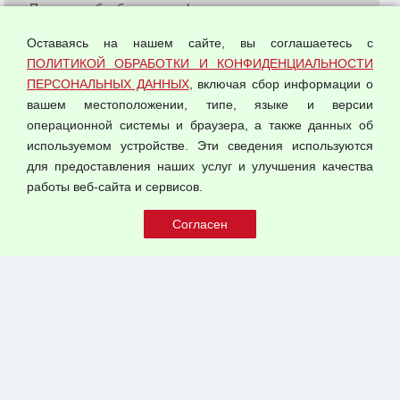
Политика обработки и конфиденциальности
персональных данных
Оставаясь на нашем сайте, вы соглашаетесь с
Согласием на обработку персональных данных
ПОЛИТИКОЙ ОБРАБОТКИ И КОНФИДЕНЦИАЛЬНОСТИ
Оферта оптовой купли-продажи
ПЕРСОНАЛЬНЫХ ДАННЫХ
, включая сбор информации о
Публичная оферта
вашем местоположении, типе, языке и версии
операционной системы и браузера, а также данных об
используемом устройстве. Эти сведения используются
для предоставления наших услуг и улучшения качества
© 2026 ООО "Феникс"
работы веб-сайта и сервисов.
Все права защищены.