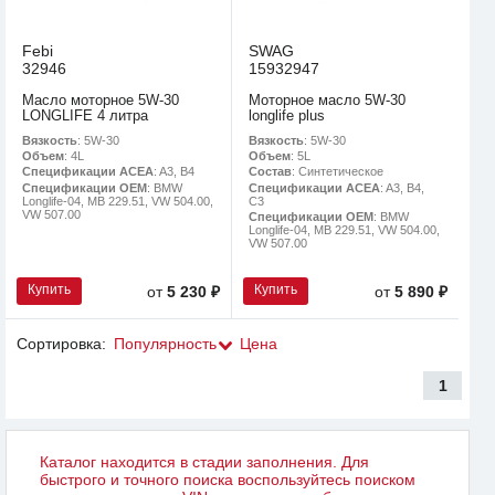
Febi
SWAG
32946
15932947
Масло моторное 5W-30
Моторное масло 5W-30
LONGLIFE 4 литра
longlife plus
Вязкость
: 5W-30
Вязкость
: 5W-30
Объем
: 4L
Объем
: 5L
Спецификации ACEA
: A3, B4
Состав
: Синтетическое
Спецификации OEM
: BMW
Спецификации ACEA
: A3, B4,
Longlife-04, MB 229.51, VW 504.00,
C3
VW 507.00
Спецификации OEM
: BMW
Longlife-04, MB 229.51, VW 504.00,
VW 507.00
Купить
Купить
от
5 230 ₽
от
5 890 ₽
Сортировка:
Популярность
Цена
1
Каталог находится в стадии заполнения. Для
быстрого и точного поиска воспользуйтесь поиском