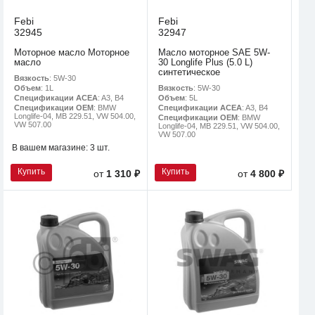
Febi
Febi
32945
32947
Моторное масло Моторное
Масло моторное SAE 5W-
масло
30 Longlife Plus (5.0 L)
синтетическое
Вязкость
: 5W-30
Вязкость
: 5W-30
Объем
: 1L
Объем
: 5L
Спецификации ACEA
: A3, B4
Спецификации ACEA
: A3, B4
Спецификации OEM
: BMW
Longlife-04, MB 229.51, VW 504.00,
Спецификации OEM
: BMW
VW 507.00
Longlife-04, MB 229.51, VW 504.00,
VW 507.00
В вашем магазине:
3 шт.
Купить
Купить
от
1 310 ₽
от
4 800 ₽