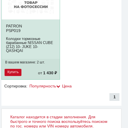
PATRON
PSP019
Колодки тормозные
барабанные NISSAN CUBE
(Z12) 10- JUKE 10-
QASHQAI
В вашем магазине:
2 шт.
Купить
от
1 430 ₽
Сортировка:
Популярность
Цена
1
Каталог находится в стадии заполнения. Для
быстрого и точного поиска воспользуйтесь поиском
по гос. номеру или VIN номеру автомобиля.