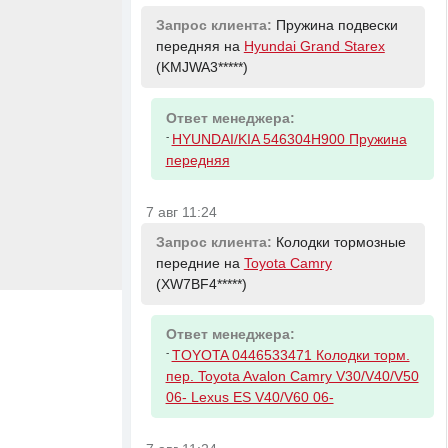
Запрос клиента:
Пружина подвески
передняя на
Hyundai Grand Starex
(KMJWA3*****)
Ответ менеджера:
-
HYUNDAI/KIA 546304H900 Пружина
передняя
7 авг 11:24
Запрос клиента:
Колодки тормозные
передние на
Toyota Camry
(XW7BF4*****)
Ответ менеджера:
-
TOYOTA 0446533471 Колодки торм.
пер. Toyota Avalon Camry V30/V40/V50
06- Lexus ES V40/V60 06-