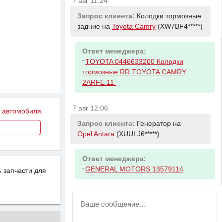
7 авг 11:24
Запрос клиента:
Колодки тормозные
задние на
Toyota Camry
(XW7BF4*****)
Ответ менеджера:
-
TOYOTA 0446633200 Колодки
тормозные RR TOYOTA CAMRY
2ARFE 11-
7 авг 12:06
у автомобиля.
Запрос клиента:
Генератор на
Opel Antara
(XUULJ6*****)
Ответ менеджера:
-
GENERAL MOTORS 13579114
 запчасти для
ВНИМАНИЕ!
Возможность отправлять сообщения