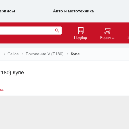
ервисы
Авто и мототехника
Подбор
Корзина
a
Celica
Поколение V (T180)
Купе
T180) Купе
на