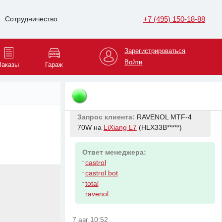
LiXiang L7
(HLX33B*****)
+7 (495) 150-18-88
Сотрудничество
Ответ менеджера:
-
castrol
Зарегистрироваться
-
castrol bot
Войти
Заказы
Гараж
-
total
-
ravenol
7 авг 10:42
Запрос клиента:
RAVENOL MTF-4
70W на
LiXiang L7
(HLX33B*****)
Ответ менеджера:
-
castrol
-
castrol bot
-
total
-
ravenol
7 авг 10:52