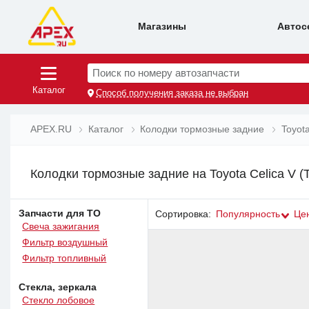
Магазины
Автос
Поиск по номеру автозапчасти
Каталог
Способ получения заказа не выбран
APEX.RU
Каталог
Колодки тормозные задние
Toyot
Колодки тормозные задние на Toyota Celica V (
Запчасти для ТО
Сортировка:
Популярность
Це
Свеча зажигания
Фильтр воздушный
Фильтр топливный
Стекла, зеркала
Стекло лобовое