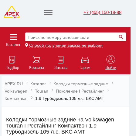
+7 (495) 150-18-88
Поиск по номеру автозапчасти
Каталог
Способ получения заказа не выбран
Подбор
Корзина
Заказы
Гараж
Войти
APEX.RU
Каталог
Колодки тормозные задние
Volkswagen
Touran
Поколение I Рестайлинг
Компактвэн
1.9 Турбодизель 105 л.с. BKC AMT
Колодки тормозные задние на Volkswagen
Touran I Рестайлинг Компактвэн 1.9
Турбодизель 105 л.с. BKC AMT