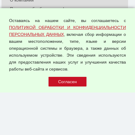
О компании
Политика обработки и конфиденциальности
персональных данных
Оставаясь на нашем сайте, вы соглашаетесь с
Согласием на обработку персональных данных
ПОЛИТИКОЙ ОБРАБОТКИ И КОНФИДЕНЦИАЛЬНОСТИ
Оферта оптовой купли-продажи
ПЕРСОНАЛЬНЫХ ДАННЫХ
, включая сбор информации о
Публичная оферта
вашем местоположении, типе, языке и версии
операционной системы и браузера, а также данных об
используемом устройстве. Эти сведения используются
для предоставления наших услуг и улучшения качества
© 2026 ООО "Феникс"
работы веб-сайта и сервисов.
Все права защищены.