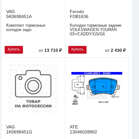
VAG
Ferodo
5K0698451A
FDB1636
Комплект тормозных
Колодки тормозные задние
колодок задн.
VOLKSWAGEN TOURAN
03>/CADDY/G5/G6
Купить
Купить
от
13 710 ₽
от
2 430 ₽
VAG
ATE
1K0698451G
13046028802