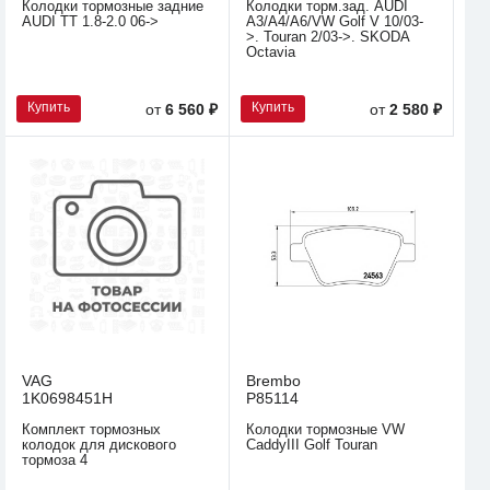
Колодки тормозные задние
Колодки торм.зад. AUDI
AUDI TT 1.8-2.0 06->
A3/A4/A6/VW Golf V 10/03-
>. Touran 2/03->. SKODA
Octavia
Купить
Купить
от
6 560 ₽
от
2 580 ₽
VAG
Brembo
1K0698451H
P85114
Комплект тормозных
Колодки тормозные VW
колодок для дискового
CaddyIII Golf Touran
тормоза 4