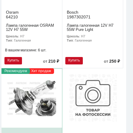
Osram
Bosch
64210
1987302071
Лампа галогенная OSRAM
Лампа галогенная 12V H7
12V H7 55W
55W Pure Light
Цоколь
: H7
Цоколь
: H7
Тип
: Галогенная
Тип
: Галогенная
В вашем магазине:
6 шт.
Купить
Купить
от
210 ₽
от
250 ₽
Рекомендуем
Хит продаж