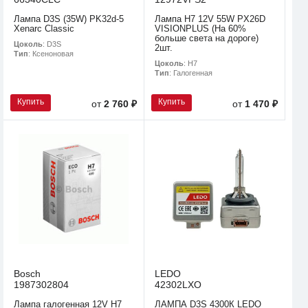
Лампа D3S (35W) PK32d-5
Лампа H7 12V 55W PX26D
Xenarc Classic
VISIONPLUS (На 60%
больше света на дороге)
Цоколь
: D3S
2шт.
Тип
: Ксеноновая
Цоколь
: H7
Тип
: Галогенная
Купить
Купить
от
2 760 ₽
от
1 470 ₽
Bosch
LEDO
1987302804
42302LXO
Лампа галогенная 12V H7
ЛАМПА D3S 4300К LEDO