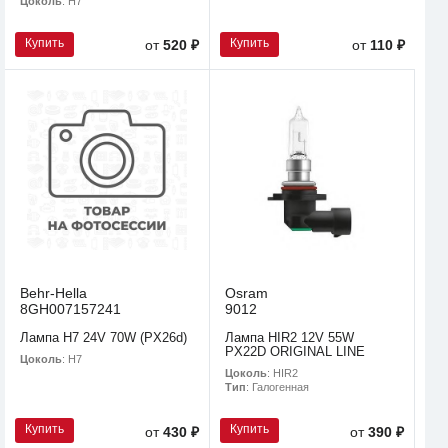
Цоколь
: H7
Купить
Купить
от
520 ₽
от
110 ₽
Behr-Hella
Osram
8GH007157241
9012
Лампа H7 24V 70W (PX26d)
Лампа HIR2 12V 55W
PX22D ORIGINAL LINE
Цоколь
: H7
Цоколь
: HIR2
Тип
: Галогенная
Купить
Купить
от
430 ₽
от
390 ₽