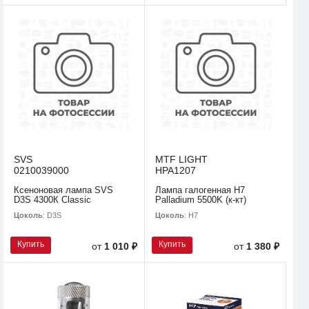
SVS
MTF LIGHT
0210039000
HPA1207
Ксеноновая лампа SVS
Лампа галогенная H7
D3S 4300К Classic
Palladium 5500K (к-кт)
Цоколь
: D3S
Цоколь
: H7
Купить
Купить
от
1 010 ₽
от
1 380 ₽