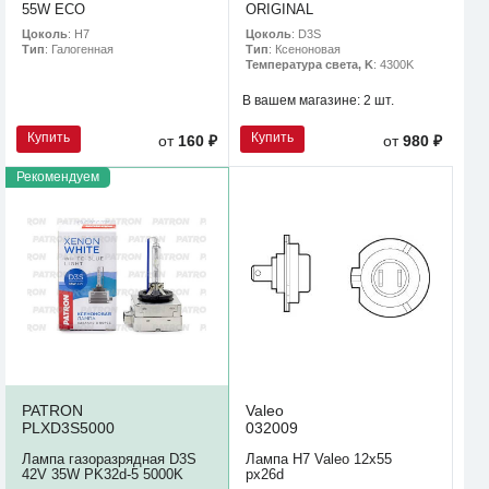
55W ECO
ORIGINAL
Цоколь
: H7
Цоколь
: D3S
Тип
: Галогенная
Тип
: Ксеноновая
Температура света, K
: 4300K
В вашем магазине:
2 шт.
Купить
Купить
от
160 ₽
от
980 ₽
Рекомендуем
PATRON
Valeo
PLXD3S5000
032009
Лампа газоразрядная D3S
Лампа Н7 Valeo 12х55
42V 35W PK32d-5 5000K
рx26d