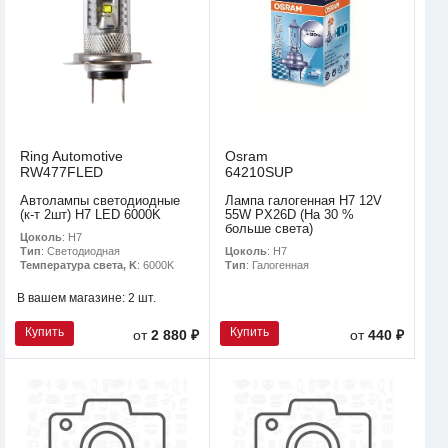
Ring Automotive
Osram
RW477FLED
64210SUP
Автолампы светодиодные
Лампа галогенная H7 12V
(к-т 2шт) H7 LED 6000K
55W PX26D (На 30 %
больше света)
Цоколь
: H7
Цоколь
: H7
Тип
: Светодиодная
Тип
: Галогенная
Температура света, K
: 6000K
В вашем магазине:
2 шт.
Купить
Купить
от
2 880 ₽
от
440 ₽