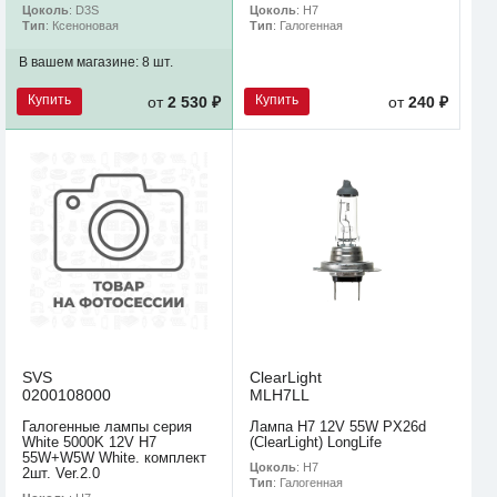
Цоколь
: D3S
Цоколь
: H7
Тип
: Ксеноновая
Тип
: Галогенная
В вашем магазине:
8 шт.
Купить
Купить
от
2 530 ₽
от
240 ₽
SVS
ClearLight
0200108000
MLH7LL
Галогенные лампы серия
Лампа H7 12V 55W PX26d
White 5000K 12V H7
(ClearLight) LongLife
55W+W5W White. комплект
Цоколь
: H7
2шт. Ver.2.0
Тип
: Галогенная