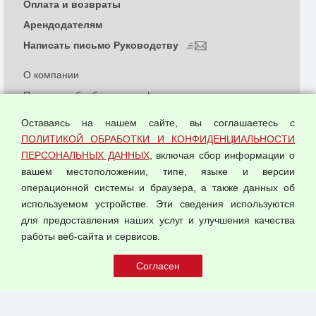
Оплата и возвраты
Арендодателям
Написать письмо Руководству
О компании
Политика обработки и конфиденциальности
персональных данных
Оставаясь на нашем сайте, вы соглашаетесь с
Согласием на обработку персональных данных
ПОЛИТИКОЙ ОБРАБОТКИ И КОНФИДЕНЦИАЛЬНОСТИ
Оферта оптовой купли-продажи
ПЕРСОНАЛЬНЫХ ДАННЫХ
, включая сбор информации о
Публичная оферта
вашем местоположении, типе, языке и версии
операционной системы и браузера, а также данных об
используемом устройстве. Эти сведения используются
для предоставления наших услуг и улучшения качества
© 2026 ООО "Феникс"
работы веб-сайта и сервисов.
Все права защищены.