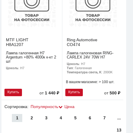
MTF LIGHT
Ring Automotive
H8A1207
CO474
Лампа галогенная H7
Лампа галогеновая RING-
Argentum +80% 4000к к-кт 2
CARLEX 24V 70W H7
шт
Цоколь
: H7
Цоколь
: H7
Тип
: Галогенная
Температура света, K
: 2000K
В вашем магазине:
> 100 шт.
Купить
Купить
от
1 440 ₽
от
500 ₽
Сортировка:
Популярность
Цена
1
2
3
4
5
6
7
...
13