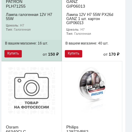
PATRON
GANZ
PLH71255
GIP06013
Лампа галогенная 12V H7
Лампа 12V H7 55W PX26d
55W
GANZ 1 шт. картон
GIP06013
Цоколь
: H7
Цоколь
: H7
Тип
: Галогенная
Тип
: Галогенная
В вашем магазине:
16 шт.
В вашем магазине:
40 шт.
Купить
Купить
от
150 ₽
от
170 ₽
Osram
Philips
66340CLC
12972VPS2